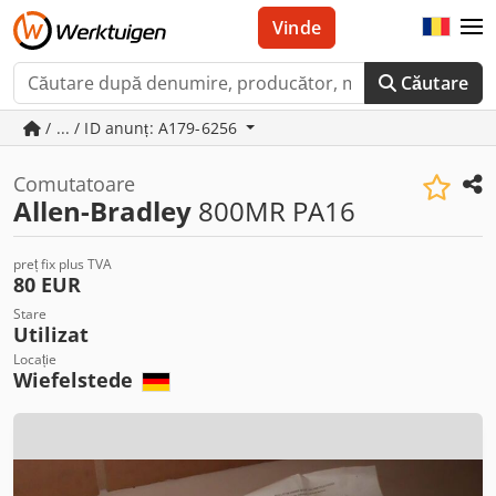
Vinde
Căutare
/ ... / ID anunț: A179-6256
Comutatoare
Allen-Bradley
800MR PA16
preț fix plus TVA
80 EUR
Stare
Utilizat
Locație
Wiefelstede