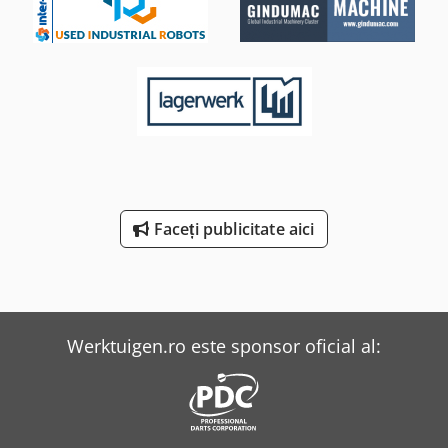
Faceți publicitate aici
Werktuigen.ro este sponsor oficial al: