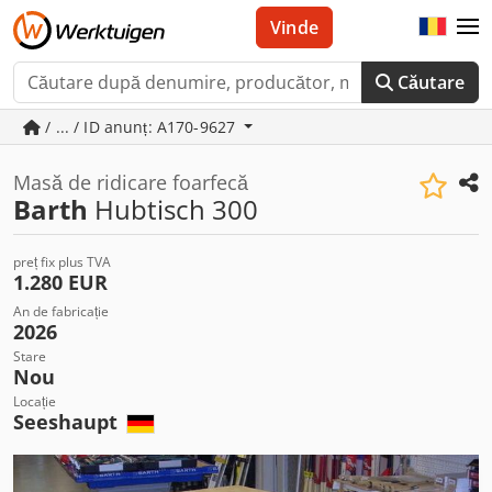
Vinde
Căutare
/ ... / ID anunț: A170-9627
Masă de ridicare foarfecă
Barth
Hubtisch 300
preț fix plus TVA
1.280 EUR
An de fabricație
2026
Stare
Nou
Locație
Seeshaupt