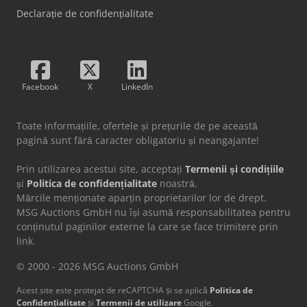
Declarație de confidențialitate
Facebook
X
LinkedIn
Toate informațiile, ofertele și prețurile de pe această
pagină sunt fără caracter obligatoriu și neangajante!
Prin utilizarea acestui site, acceptați
Termenii și condițiile
și
Politica de confidențialitate
noastră.
Mărcile menționate aparțin proprietarilor lor de drept.
MSG Auctions GmbH nu își asumă responsabilitatea pentru
conținutul paginilor externe la care se face trimitere prin
link.
© 2000 - 2026 MSG Auctions GmbH
Acest site este protejat de reCAPTCHA și se aplică
Politica de
Confidențialitate
și
Termenii de utilizare
Google.