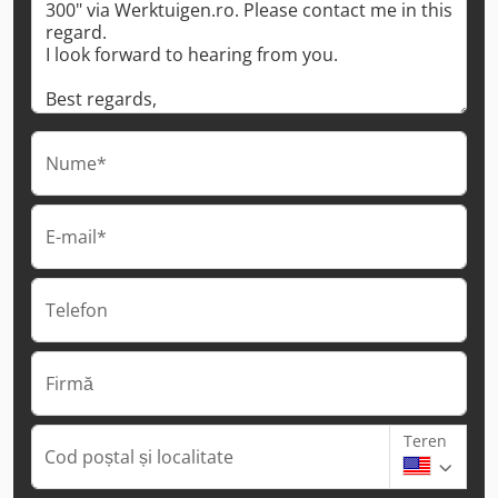
Nume*
E-mail*
Telefon
Firmă
Teren
Cod poștal și localitate