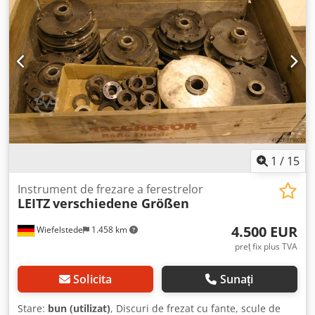
1
/
15
Instrument de frezare a ferestrelor
LEITZ
verschiedene Größen
4.500 EUR
Wiefelstede
1.458 km
preț fix plus TVA
Solicita
Sunați
Stare:
bun (utilizat)
, Discuri de frezat cu fante, scule de