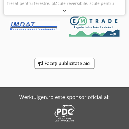
frezat pentru ferestre, plăcuțe reversibile, scule pentru
fabricarea ferestrelor Cjdsb A Rg Sjpfx Adqsrf - Discuri de
frezat cu fante, scule de frezat pentru: ferestre din lemn -
EXAKT - Prindere: Ø 50 mm - 1 palet scule - Dimensiuni
diverse - Greutate inclusiv palet: 346 kg
Faceți publicitate aici
Werktuigen.ro este sponsor oficial al: