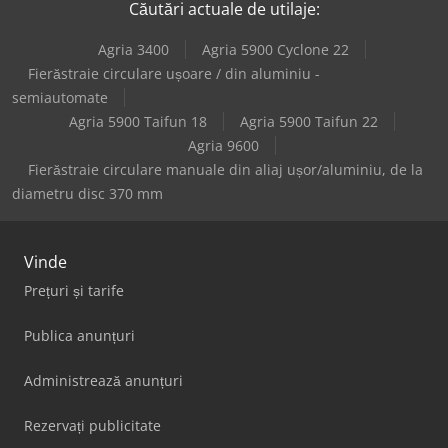
technologie GmbH. Contact direct: Marc Brönnimann / Șef
Căutări actuale de utilaje:
Montaj și Vânzări BST
Agria 3400
Agria 5900 Cyclone 22
Fierăstraie circulare ușoare / din aluminiu -
semiautomate
Agria 5900 Taifun 18
Agria 5900 Taifun 22
Agria 9600
Fierăstraie circulare manuale din aliaj ușor/aluminiu, de la
diametru disc 370 mm
Vinde
Prețuri și tarife
Publica anunțuri
Administrează anunțuri
Rezervați publicitate