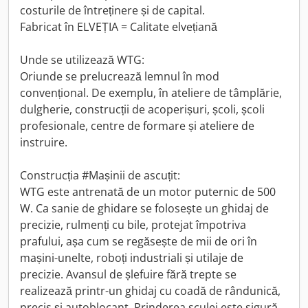
costurile de întreținere și de capital.
Fabricat în ELVEȚIA = Calitate elvețiană
Unde se utilizează WTG:
Oriunde se prelucrează lemnul în mod
convențional. De exemplu, în ateliere de tâmplărie,
dulgherie, construcții de acoperișuri, școli, școli
profesionale, centre de formare și ateliere de
instruire.
Construcția #Mașinii de ascuțit:
WTG este antrenată de un motor puternic de 500
W. Ca sanie de ghidare se folosește un ghidaj de
precizie, rulmenți cu bile, protejat împotriva
prafului, așa cum se regăsește de mii de ori în
mașini-unelte, roboți industriali și utilaje de
precizie. Avansul de șlefuire fără trepte se
realizează printr-un ghidaj cu coadă de rândunică,
precis și autoblocant. Prinderea sculei este sigură