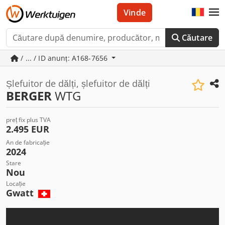
Vinde
Căutare
/ ... / ID anunț: A168-7656
Șlefuitor de dălți, șlefuitor de dălți
BERGER
WTG
preț fix plus TVA
2.495 EUR
An de fabricație
2024
Stare
Nou
Locație
Gwatt