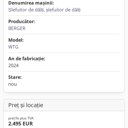
Denumirea mașinii:
Șlefuitor de dălți, șlefuitor de dălți
Producător:
BERGER
Model:
WTG
An de fabricație:
2024
Stare:
nou
Preț și locație
preț fix plus TVA
2.495 EUR