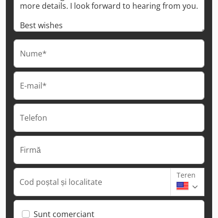
Nume*
E-mail*
Telefon
Firmă
Teren
Cod poștal și localitate
Sunt comerciant