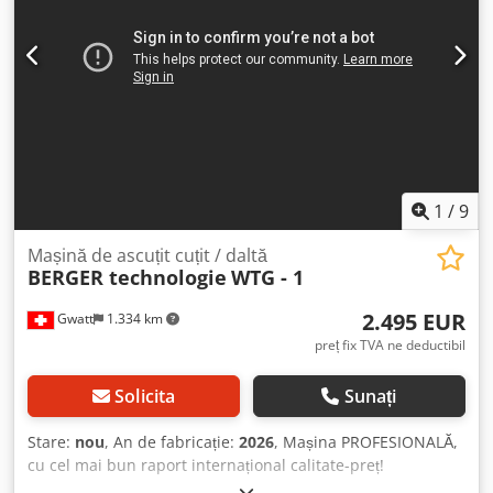
1
/
9
Mașină de ascuțit cuțit / daltă
BERGER technologie
WTG - 1
2.495 EUR
Gwatt
1.334 km
preț fix TVA ne deductibil
Solicita
Sunați
Stare:
nou
, An de fabricație:
2026
, Mașina PROFESIONALĂ,
cu cel mai bun raport internațional calitate-preț!
Ergonomie la locul de muncă, având în permanență