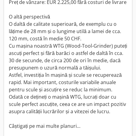
Preț de vânzare: EUR 2.225,00 fără costuri de livrare
O altă perspectivă
O daltă de calitate superioară, de exemplu cu o
lățime de 28 mm și o lungime utilă a lamei de cca.
120 mm, costă în medie 50 CHF.
Cu mașina noastră WTG (Wood-Tool-Grinder) puteți
ascuți perfect și fără barăci o astfel de daltă în cca.
30 de secunde, de circa 200 de ori în medie, dacă
presupunem o uzură normală a tăișului.
Astfel, investiția în mașină și scule se recuperează
rapid. Mai important, costurile variabile anuale
pentru scule și ascuțire se reduc la minimum.
Odată ce dețineți o mașină WTG, lucrați doar cu
scule perfect ascuțite, ceea ce are un impact pozitiv
asupra calității lucrărilor și a vitezei de lucru.
Câștigați pe mai multe planuri...