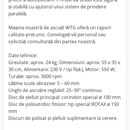
și stabilă cu ajutorul unui sistem de prindere
paralelă.
Mașina noastră de ascuțit WTG oferă un raport
calitate-preț unic. Convingeți-vă personal sau
solicitați consultanță din partea noastră.
Date tehnice:
Greutate: aprox. 24 kg, Dimensiuni: aprox. 55 x 35 x
30 cm, Alimentare: 230 V / tip fișă J, Motor: 550 W,
Turație: aprox. 3000 rpm
Lățime scule abrazive: 5 – 60 mm
Unghi de ascuțire reglabil: 25–30° continuu
Disc de șlefuit principal: corindon special ø 100 mm
Disc de polisat/disc finisor: tip special ROTAX ø 150
mm
Discuri de polisat și șlefuit suplimentare la cerere.