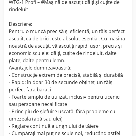
WTG-1 Profi – #Mașină de ascuțit dălți și cuțite de
rindeluit
Descriere:
Pentru o muncă precisă și eficientă, un tăiș perfect
ascuțit, ca de brici, este absolut esențial. Cu mașina
noastră de ascuțit, vă ascuțiți rapid, ușor, precis și
economic sculele: dălți, cuțite de rindeluit, dalte
plate, dalte pentru lemn.
Avantajele dumneavoastră:
- Construcție extrem de precisă, stabilă și durabilă
- Rapid: în doar 30 de secunde obțineți un tăiș
perfect fără barăci
- Foarte simplu de utilizat, inclusiv pentru ucenici
sau persoane necalificate
- Principiu de șlefuire uscată, fără probleme cu
umezeala (apă sau ulei)
- Reglare continuă a unghiului de tăiere
- Cumpărați mai puține scule noi, reducând astfel