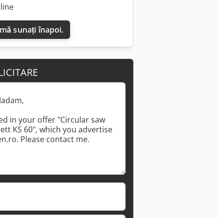
line
 mă sunați înapoi.
Solicită mai multe imagini
LICITARE