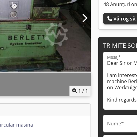
48 Anunțuri on
Vă rog să
TRIMITE SO
Mesaj*
1
/
1
Nume*
circular masina