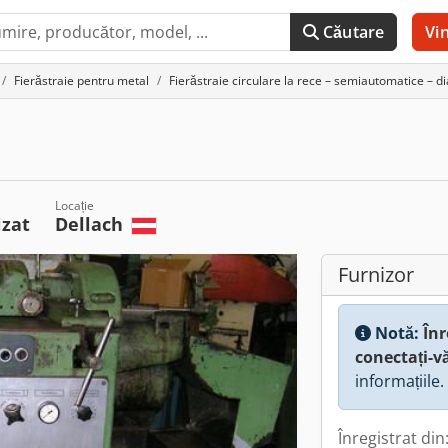
Căutare
Vi
Fierăstraie pentru metal
Fierăstraie circulare la rece – semiautomatice –
Locație
izat
Dellach
Furnizor
Notă:
Înr
conectați-v
informațiile.
Înregistrat din