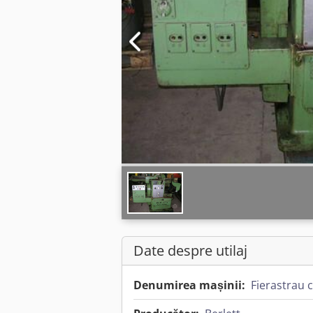
Date despre utilaj
Denumirea mașinii:
Fierastrau 