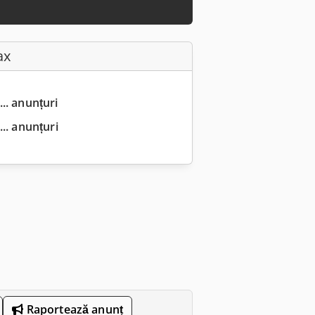
ax
... anunțuri
.. anunțuri
Raportează anunț