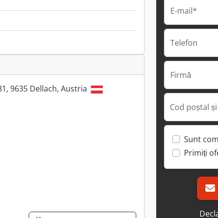
E-mail*
Telefon
Firmă
 81, 9635 Dellach, Austria
Cod poștal și
Sunt com
Primiți o
Decla