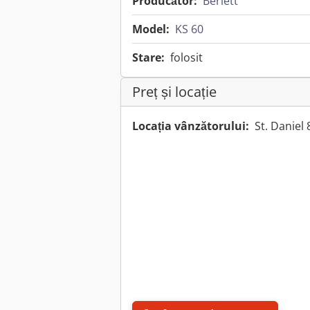
Producător:
Berlett
Model:
KS 60
Stare:
folosit
Preț și locație
Locația vânzătorului:
St. Daniel