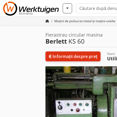
România
Mașini de prelucrat metal și mașini-unelte
Fierastrau circular masina
Berlett
KS 60
Stare
Informații despre preț
Util