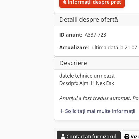
Informații despre preț
Detalii despre ofertă
ID anunț:
A337-723
Actualizare:
ultima dată la 21.07
Descriere
datele tehnice urmează
Dcsdpfx Ajml H Nek Esk
Anunțul a fost tradus automat. Pot
Solicitați mai multe informații
Contactați furnizorul
Viz