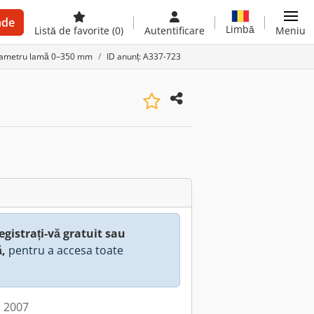
nde
Limbă
Listă de favorite
(0)
Autentificare
Meniu
 diametru lamă 0–350 mm
ID anunț: A337-723
egistrați-vă gratuit sau
ă,
pentru a accesa toate
: 2007