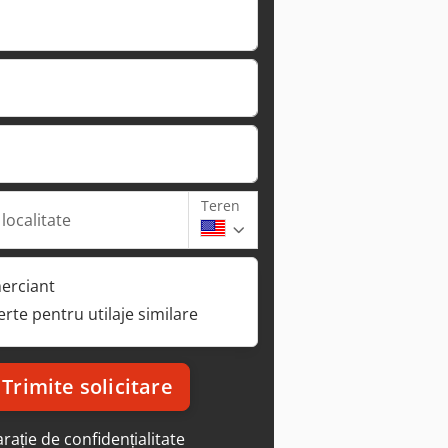
Teren
 localitate
erciant
ferte pentru utilaje similare
Trimite solicitare
rație de confidențialitate