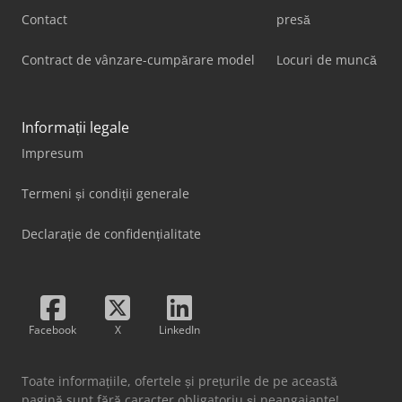
Contact
presă
Contract de vânzare-cumpărare model
Locuri de muncă
Informații legale
Impresum
Termeni și condiții generale
Declarație de confidențialitate
Facebook
X
LinkedIn
Toate informațiile, ofertele și prețurile de pe această
pagină sunt fără caracter obligatoriu și neangajante!