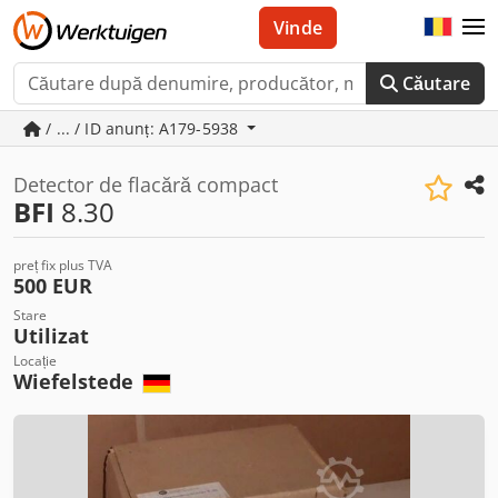
Vinde
Căutare
/ ... / ID anunț: A179-5938
Detector de flacără compact
BFI
8.30
preț fix plus TVA
500 EUR
Stare
Utilizat
Locație
Wiefelstede