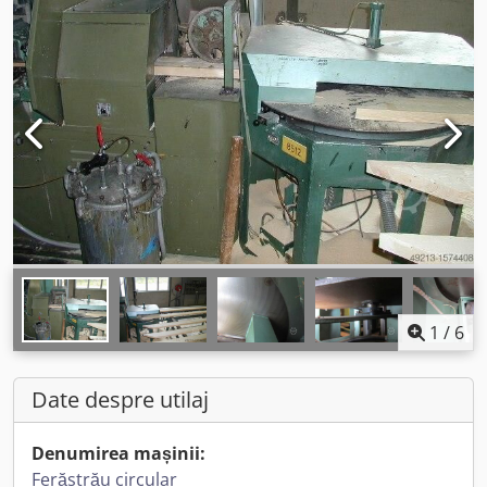
1
/
6
Date despre utilaj
Denumirea mașinii:
Ferăstrău circular