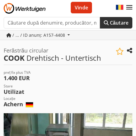
Vinde
Căutare
/ ... / ID anunț: A157-4408
Ferăstrău circular
COOK
Drehtisch - Untertisch
preț fix plus TVA
1.400 EUR
Stare
Utilizat
Locație
Achern