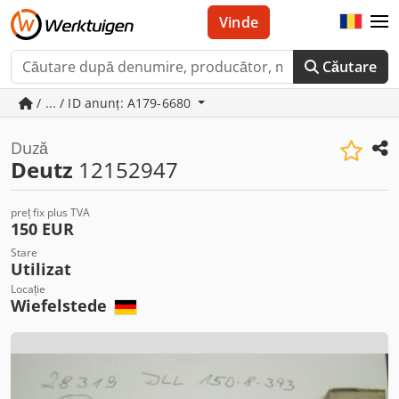
Vinde
Căutare
/ ... / ID anunț: A179-6680
Duză
Deutz
12152947
preț fix plus TVA
150 EUR
Stare
Utilizat
Locație
Wiefelstede