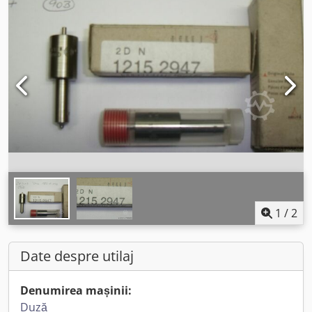
1
/
2
Date despre utilaj
Denumirea mașinii:
Duză