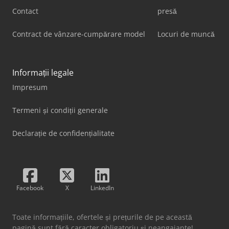
Contact
presă
Contract de vânzare-cumpărare model
Locuri de muncă
Informații legale
Impresum
Termeni și condiții generale
Declarație de confidențialitate
Facebook
X
LinkedIn
Toate informațiile, ofertele și prețurile de pe această
pagină sunt fără caracter obligatoriu și neangajante!