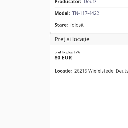
Producător:
Deutz
Model:
TN-117-4422
Stare:
folosit
Preț și locație
preț fix plus TVA
80 EUR
Locație:
26215 Wiefelstede, Deut