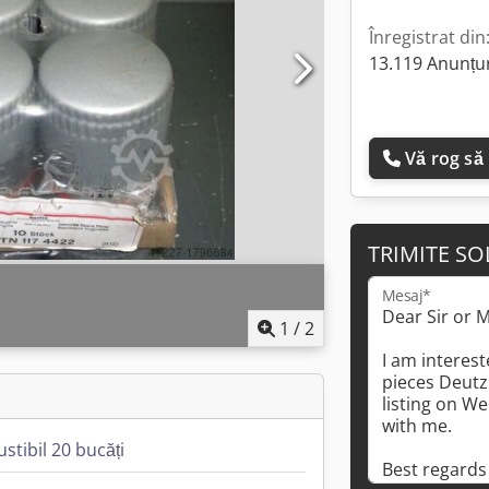
Înregistrat din
13.119 Anunțur
Vă rog să
TRIMITE SO
Mesaj*
1
/
2
stibil 20 bucăți