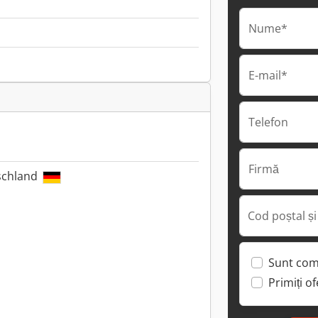
Nume*
E-mail*
Telefon
Firmă
schland
Cod poștal și
Sunt com
Primiți o