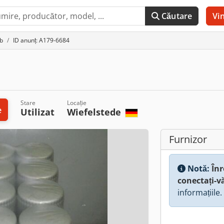
Căutare
Vi
mb
ID anunț: A179-6684
Stare
Locație
e
Utilizat
Wiefelstede
Furnizor
Notă:
Înr
conectați-v
informațiile.