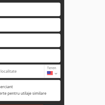
Teren
 localitate
erciant
ferte pentru utilaje similare