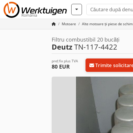
România
Motoare
Alte motoare și piese de schi
Filtru combustibil 20 bucăți
Deutz
TN-117-4422
preț fix plus TVA
Trimite solicitar
80 EUR