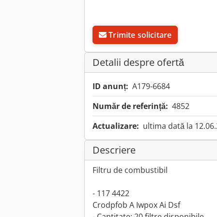
Trimite solicitare
Detalii despre ofertă
ID anunț:
A179-6684
Număr de referință:
4852
Actualizare:
ultima dată la 12.06
Descriere
Filtru de combustibil
- 117 4422
Crodpfob A Iwpox Ai Dsf
- Cantitate: 20 filtre disponibile