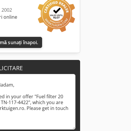
: 2002
i online
 mă sunați înapoi.
LICITARE