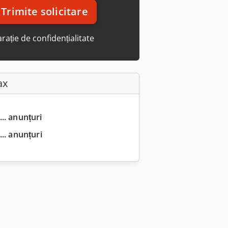
Trimite solicitare
rație de confidențialitate
ax
... anunțuri
.. anunțuri