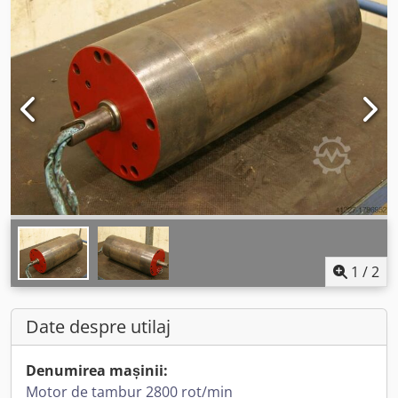
1
/
2
Date despre utilaj
Denumirea mașinii:
Motor de tambur 2800 rot/min