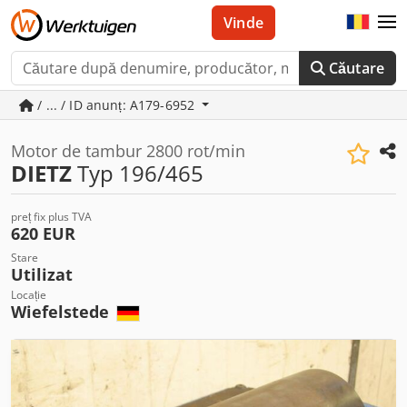
Vinde
Căutare
/ ... / ID anunț: A179-6952
Motor de tambur 2800 rot/min
DIETZ
Typ 196/465
preț fix plus TVA
620 EUR
Stare
Utilizat
Locație
Wiefelstede