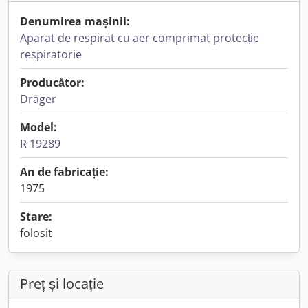
Denumirea mașinii:
Aparat de respirat cu aer comprimat protecție
respiratorie
Producător:
Dräger
Model:
R 19289
An de fabricație:
1975
Stare:
folosit
Preț și locație