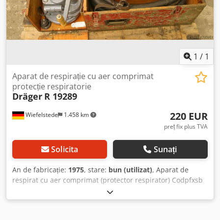
1
/
1
Aparat de respirație cu aer comprimat
protecție respiratorie
Dräger
R 19289
220 EUR
Wiefelstede
1.458 km
preț fix plus TVA
Solicita
Sunați
An de fabricație:
1975
, stare:
bun (utilizat)
, Aparat de
respirat cu aer comprimat (protector respirator) Codpfxsb
A H Nts Ailsrf - pompă electrică cu manivelă de urgență -
distribuitor: cu manometru - furtun - ladă - predare: în
starea actuală, conform inspecției - greutate: 100 kg