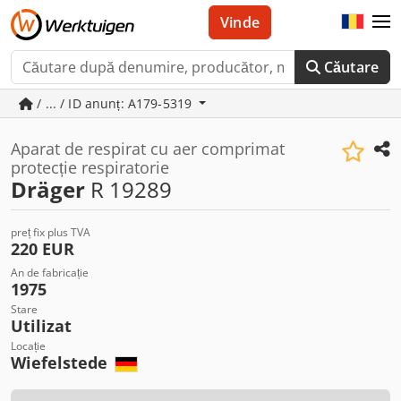
Vinde
Căutare
/ ... / ID anunț: A179-5319
Aparat de respirat cu aer comprimat
protecție respiratorie
Dräger
R 19289
preț fix plus TVA
220 EUR
An de fabricație
1975
Stare
Utilizat
Locație
Wiefelstede