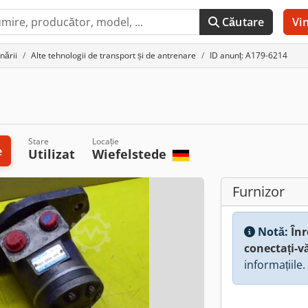
Căutare
Vi
nării
Alte tehnologii de transport și de antrenare
ID anunț: A179-6214
Stare
Locație
e
Utilizat
Wiefelstede
Furnizor
Notă:
Înr
conectați-v
informațiile.