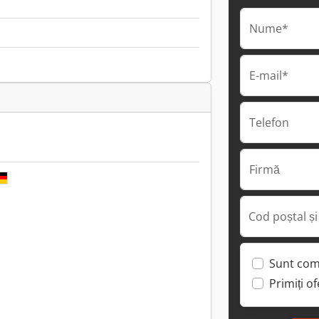
Nume*
E-mail*
Telefon
Firmă
Cod poștal și
Sunt com
Primiți o