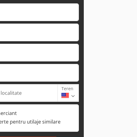
Teren
 localitate
erciant
ferte pentru utilaje similare