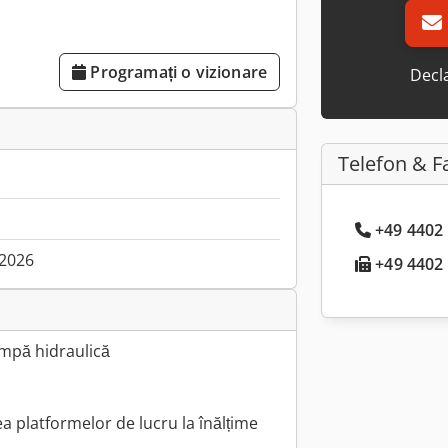
Programați o vizionare
Decla
Telefon & F
+49 4402 
.2026
+49 4402 .
ompă hidraulică
ea platformelor de lucru la înălțime
)