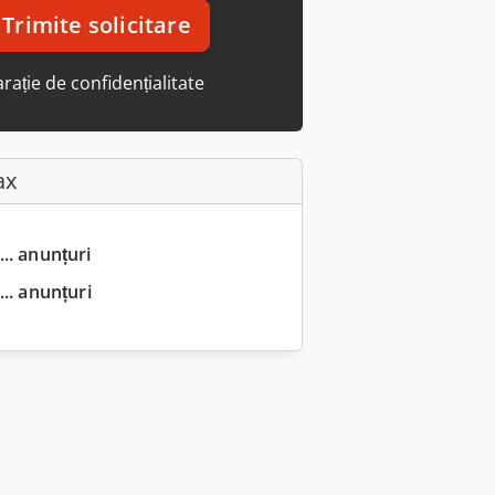
Trimite solicitare
rație de confidențialitate
ax
... anunțuri
.. anunțuri