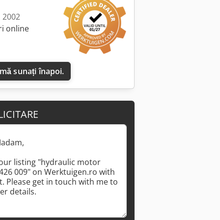
: 2002
i online
 mă sunați înapoi.
LICITARE