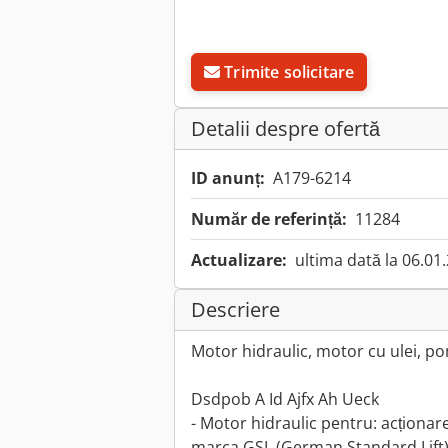
Trimite solicitare
Detalii despre ofertă
ID anunț:
A179-6214
Număr de referință:
11284
Actualizare:
ultima dată la 06.01
Descriere
Motor hidraulic, motor cu ulei, p
Dsdpob A Id Ajfx Ah Ueck
- Motor hidraulic pentru: acționar
marca GSL (German Standard Lift