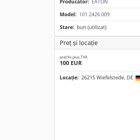
Producător:
EATON
Model:
101 2426 009
Stare:
bun (utilizat)
Preț și locație
preț fix plus TVA
100 EUR
Locație:
26215 Wiefelstede, DE