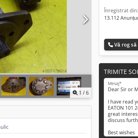
Înregistrat din
13.112 Anunțur
Vă rog să
TRIMITE SO
Mesaj*
1
/
6
ulic