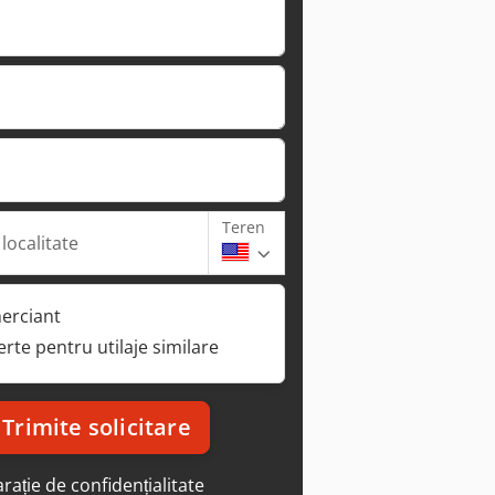
Teren
 localitate
erciant
ferte pentru utilaje similare
Trimite solicitare
rație de confidențialitate