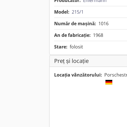
Producător:
Ehlermann
Model:
215/1
Număr de mașină:
1016
An de fabricație:
1968
Stare:
folosit
Preț și locație
Locația vânzătorului:
Porschest