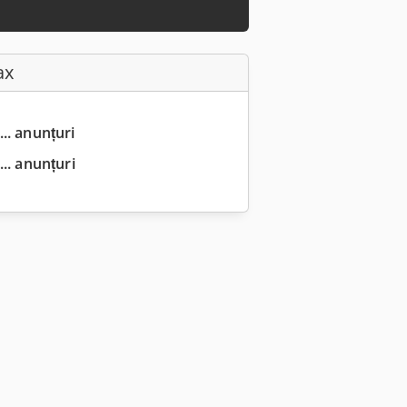
ax
... anunțuri
.. anunțuri