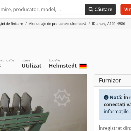
Căutare
Vi
ini de finisare
Alte utilaje de prelucrare ulterioară
ID anunț: A151-4986
abricație
Stare
Locație
8
Utilizat
Helmstedt
Furnizor
Notă:
Înr
conectați-v
informațiile.
Înregistrat din