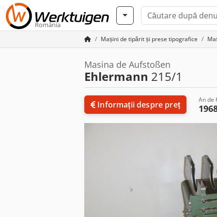
România
Mașini de tipărit și prese tipografice
Maș
Masina de Aufstoßen
Ehlermann
215/1
An de f
Informații despre preț
196