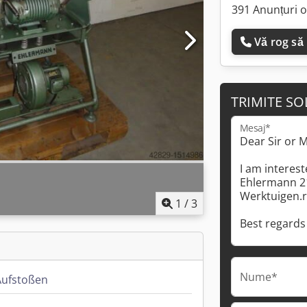
391 Anunțuri o
Vă rog să
TRIMITE SO
Mesaj*
1
/
3
Nume*
Aufstoßen