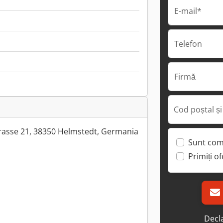
E-mail*
Telefon
Firmă
Cod poștal și
rasse 21, 38350 Helmstedt, Germania
Sunt com
Primiți o
Decla