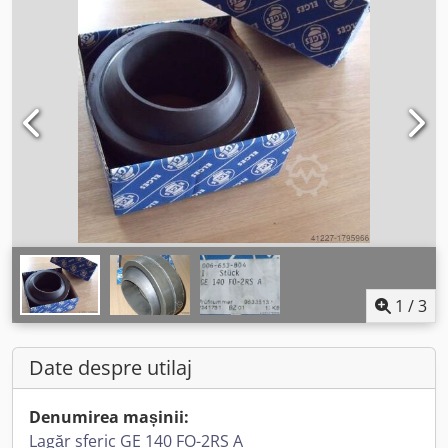
1
/
3
Date despre utilaj
Denumirea mașinii:
Lagăr sferic GE 140 FO-2RS A