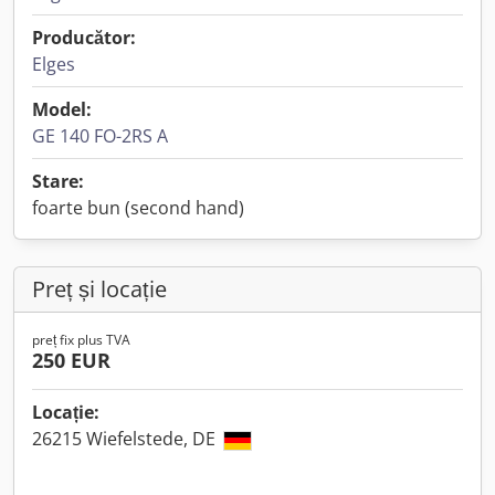
Producător:
Elges
Model:
GE 140 FO-2RS A
Stare:
foarte bun (second hand)
Preț și locație
preț fix plus TVA
250 EUR
Locație:
26215 Wiefelstede, DE