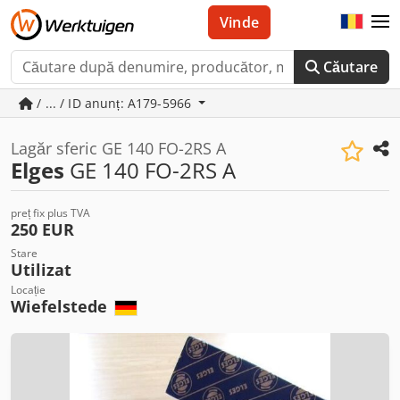
Vinde
Căutare
/ ... / ID anunț: A179-5966
Lagăr sferic GE 140 FO-2RS A
Elges
GE 140 FO-2RS A
preț fix plus TVA
250 EUR
Stare
Utilizat
Locație
Wiefelstede