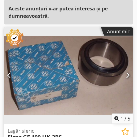
Aceste anunțuri v-ar putea interesa și pe
dumneavoastră.
Anunț mic
1
/
5
Lagăr sferic