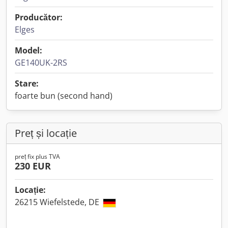
Producător:
Elges
Model:
GE140UK-2RS
Stare:
foarte bun (second hand)
Preț și locație
preț fix plus TVA
230 EUR
Locație:
26215 Wiefelstede, DE