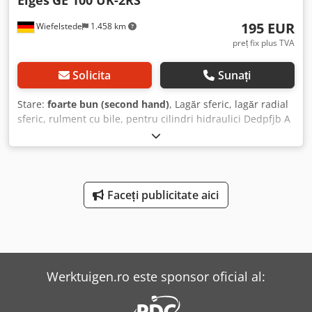
Elges
GE 100 UK-2RS
195 EUR
Wiefelstede
1.458 km
preț fix plus TVA
Solicita
Sunați
Stare:
foarte bun (second hand)
, Lagăr sferic, lagăr radial
sferic, rulment cu bile, pentru cilindri hidraulici Dedpfjb A
N Nzex Ahlock - Stare: neutilizat - Tip: GE 100 UK-2RS -
Cantitate: 3 lagăre sferice disponibile - Preț: pe bucată -
Greutate: 4,5 kg
Faceți publicitate aici
Werktuigen.ro este sponsor oficial al: