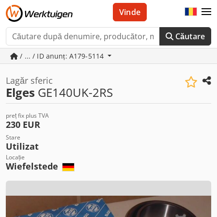
Vinde
Căutare
/ ... / ID anunț: A179-5114
Lagăr sferic
Elges
GE140UK-2RS
preț fix plus TVA
230 EUR
Stare
Utilizat
Locație
Wiefelstede