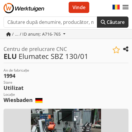
Vinde
Căutare
/ ... / ID anunț: A716-765
Centru de prelucrare CNC
ELU
Elumatec SBZ 130/01
An de fabricație
1994
Stare
Utilizat
Locație
Wiesbaden