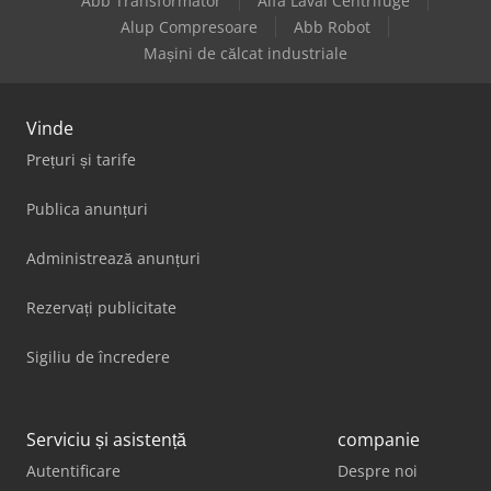
Abb Transformator
Alfa Laval Centrifuge
Alup Compresoare
Abb Robot
Mașini de călcat industriale
Vinde
Prețuri și tarife
Publica anunțuri
Administrează anunțuri
Rezervați publicitate
Sigiliu de încredere
Serviciu și asistență
companie
Autentificare
Despre noi