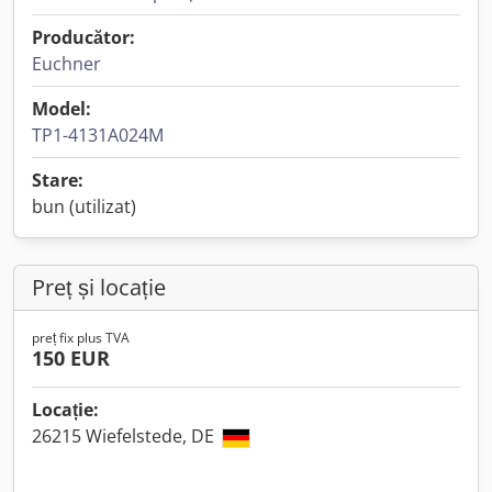
Producător:
Euchner
Model:
TP1-4131A024M
Stare:
bun (utilizat)
Preț și locație
preț fix plus TVA
150 EUR
Locație:
26215 Wiefelstede, DE