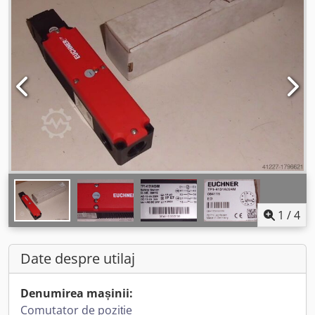
1
/
4
Date despre utilaj
Denumirea mașinii:
Comutator de poziție