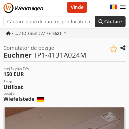
Vinde
Căutare
/ ... / ID anunț: A179-6621
Comutator de poziție
Euchner
TP1-4131A024M
preț fix plus TVA
150 EUR
Stare
Utilizat
Locație
Wiefelstede