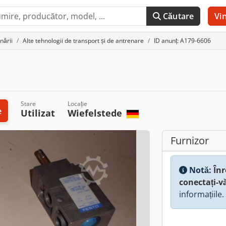
Căutare
Vi
nării
Alte tehnologii de transport și de antrenare
ID anunț: A179-6606
Stare
Locație
e
Utilizat
Wiefelstede
Furnizor
Notă:
Înr
conectați-v
informațiile.