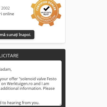
: 2002
i online
 mă sunați înapoi.
LICITARE