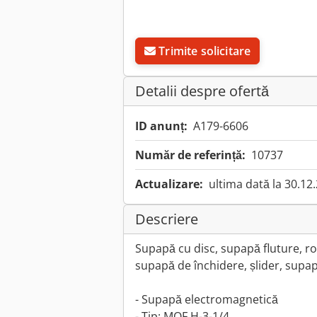
Trimite solicitare
Detalii despre ofertă
ID anunț:
A179-6606
Număr de referință:
10737
Actualizare:
ultima dată la 30.12
Descriere
Supapă cu disc, supapă fluture, rob
supapă de închidere, șlider, supap
- Supapă electromagnetică
- Tip: MOF H-3-1/4