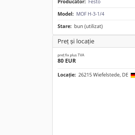
Producător:
Festo
Model:
MOF H-3-1/4
Stare:
bun (utilizat)
Preț și locație
preț fix plus TVA
80 EUR
Locație:
26215 Wiefelstede, DE