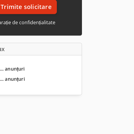
Trimite solicitare
rație de confidențialitate
ax
... anunțuri
.. anunțuri