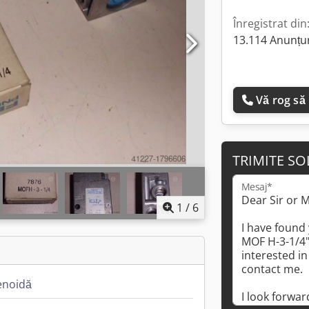
Înregistrat din
13.114 Anunțur
Vă rog să
TRIMITE SO
Mesaj*
1
/
6
enoidă