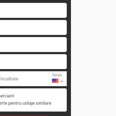
Teren
 localitate
erciant
ferte pentru utilaje similare