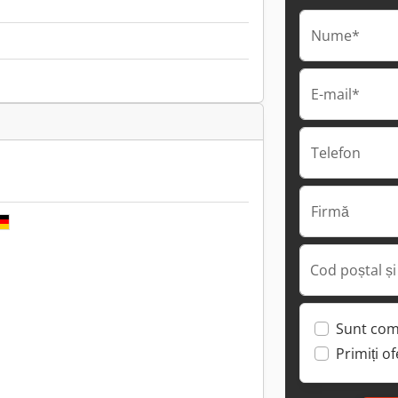
Nume*
E-mail*
Telefon
Firmă
Cod poștal și
Sunt com
Primiți o