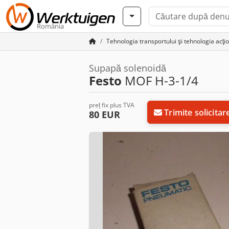
România
Tehnologia transportului şi tehnologia acţio
Supapă solenoidă
Festo
MOF H-3-1/4
preț fix plus TVA
Trimite solicitar
80 EUR