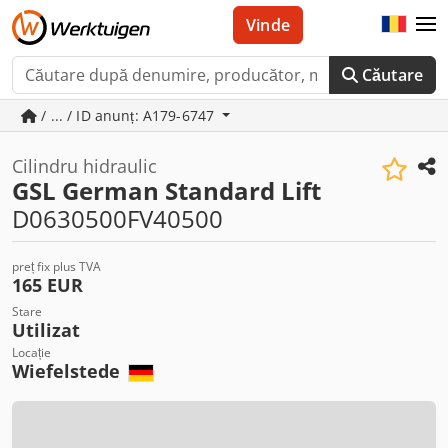
Vinde
Căutare
/ ... / ID anunț: A179-6747
Cilindru hidraulic
GSL German Standard Lift
D0630500FV40500
preț fix plus TVA
165 EUR
Stare
Utilizat
Locație
Wiefelstede