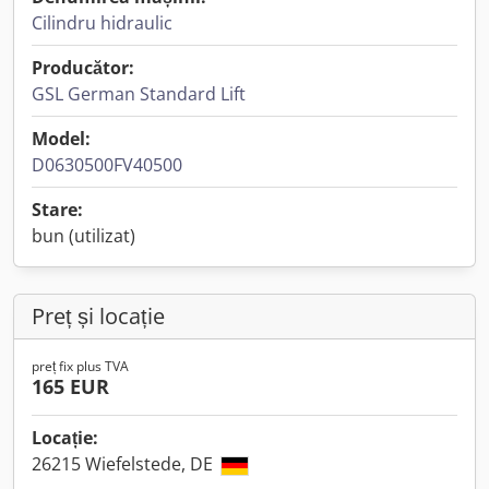
Cilindru hidraulic
Producător:
GSL German Standard Lift
Model:
D0630500FV40500
Stare:
bun (utilizat)
Preț și locație
preț fix plus TVA
165 EUR
Locație:
26215 Wiefelstede, DE