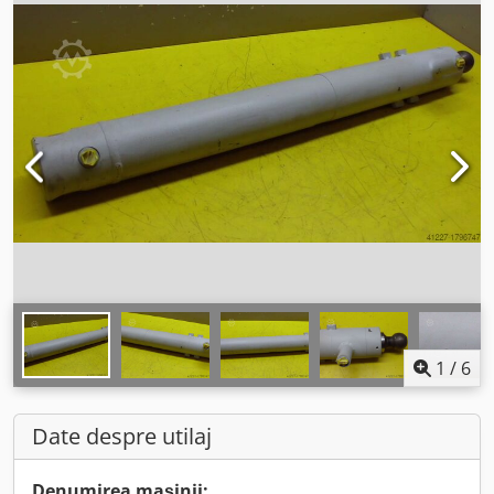
1
/
6
Date despre utilaj
Denumirea mașinii: