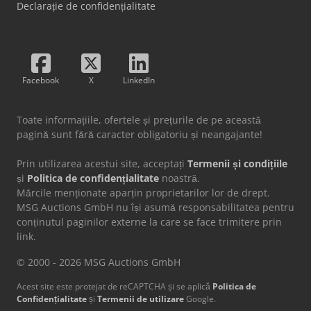
Declarație de confidențialitate
Facebook
X
LinkedIn
Toate informațiile, ofertele și prețurile de pe această
pagină sunt fără caracter obligatoriu și neangajante!
Prin utilizarea acestui site, acceptați
Termenii și condițiile
și
Politica de confidențialitate
noastră.
Mărcile menționate aparțin proprietarilor lor de drept.
MSG Auctions GmbH nu își asumă responsabilitatea pentru
conținutul paginilor externe la care se face trimitere prin
link.
© 2000 - 2026 MSG Auctions GmbH
Acest site este protejat de reCAPTCHA și se aplică
Politica de
Confidențialitate
și
Termenii de utilizare
Google.