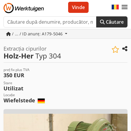
Vinde
Căutare
/ ... / ID anunț: A179-5046
Extracția cipurilor
Holz-Her
Typ 304
preț fix plus TVA
350 EUR
Stare
Utilizat
Locație
Wiefelstede