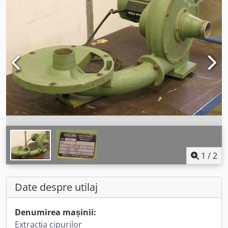
1
/
2
Date despre utilaj
Denumirea mașinii:
Extracția cipurilor