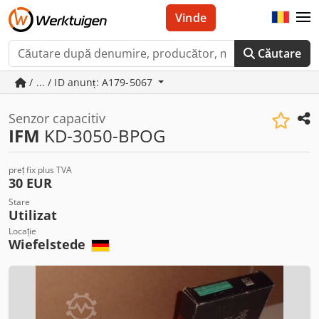
Vinde
Căutare
/ ... / ID anunț: A179-5067
Senzor capacitiv
IFM
KD-3050-BPOG
preț fix plus TVA
30 EUR
Stare
Utilizat
Locație
Wiefelstede