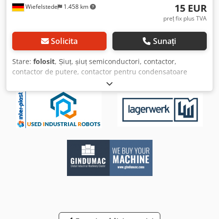
15 EUR
Wiefelstede
1.458 km
preț fix plus TVA
Solicita
Sunați
Stare:
folosit
, Șiuț, șiuț semiconductori, contactor,
contactor de putere, contactor pentru condensatoare
Dcodor Im R Rjpfx Aiaok - Producător: Klöckner Moeller,
releu auxiliar de contactor neutilizat, în ambalaj original -
Tip: DIL ER-31-G - Tensiune: 60 VDC - Cantitate: 15 bucăți
disponibile - Preț: pe bucată - Dimensiuni cutie: 60/50/H60
mm - Greutate: 0,2 kg/bucată