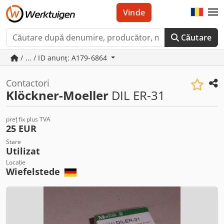
Vinde
Căutare
/ ... / ID anunț: A179-6864
Contactori
Klöckner-Moeller
DIL ER-31
preț fix plus TVA
25 EUR
Stare
Utilizat
Locație
Wiefelstede