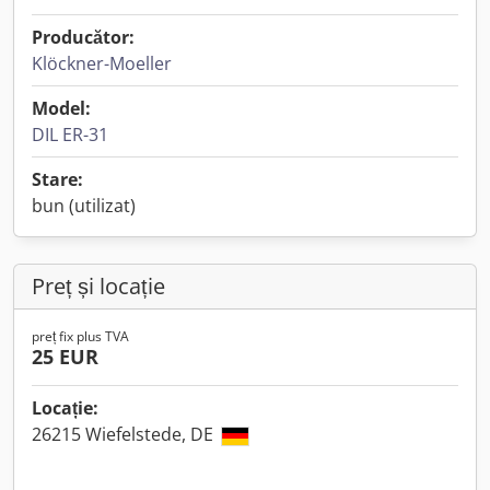
Producător:
Klöckner-Moeller
Model:
DIL ER-31
Stare:
bun (utilizat)
Preț și locație
preț fix plus TVA
25 EUR
Locație:
26215 Wiefelstede, DE