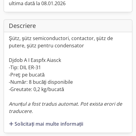
ultima dată la 08.01.2026
Descriere
Şütz, şütz semiconductori, contactor, şütz de
putere, şütz pentru condensator
Djdob A I Easpfx Aiasck
-Tip: DIL ER-31
-Preţ: pe bucată
-Număr: 8 bucăţi disponibile
-Greutate: 0,2 kg/bucată
Anunțul a fost tradus automat. Pot exista erori de
traducere.
Solicitați mai multe informații