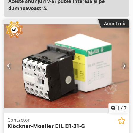
Aceste anunțuri v-ar putea interesa și pe
dumneavoastră.
Anunț mic
1
/
7
Contactor
Klöckner-Moeller
DIL ER-31-G