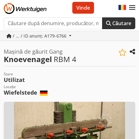
Vinde
Căutare
/ ... / ID anunț: A179-6766
Mașină de găurit Gang
Knoevenagel
RBM 4
Stare
Utilizat
Locație
Wiefelstede