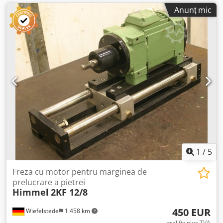
Anunț mic
1
/
5
Freza cu motor pentru marginea de
prelucrare a pietrei
Himmel
2KF 12/8
450 EUR
Wiefelstede
1.458 km
preț fix plus TVA