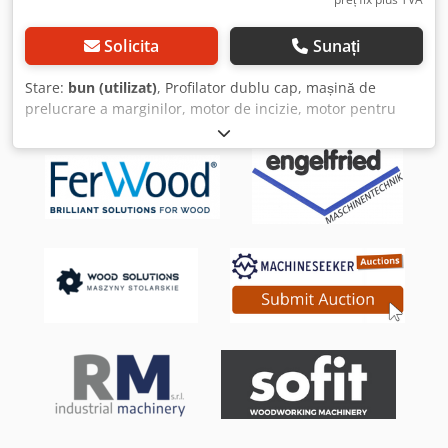
Solicita
Sunați
Stare:
bun (utilizat)
, Profilator dublu cap, mașină de
prelucrare a marginilor, motor de incizie, motor pentru
așchiere, motor pentru ax, motor freză - 1x motor: 1,5 kW,
2740 rpm la 50 Hz - Ax de prindere motor: Ø 20 mm / M16
mm - Motor montat pe ghidaje - Cursă de lucru: 160 mm
Dcodpob A Ix Tofx Aqvsk - Greutate: 30 kg