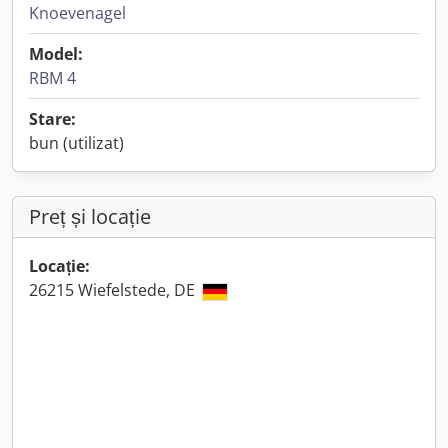
Knoevenagel
Model:
RBM 4
Stare:
bun (utilizat)
Preț și locație
Locație:
26215 Wiefelstede, DE