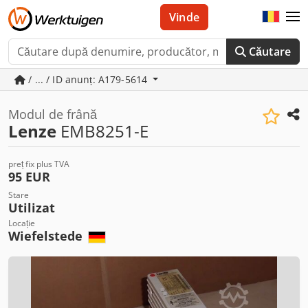
Vinde
Căutare
/ ... / ID anunț: A179-5614
Modul de frână
Lenze
EMB8251-E
preț fix plus TVA
95 EUR
Stare
Utilizat
Locație
Wiefelstede