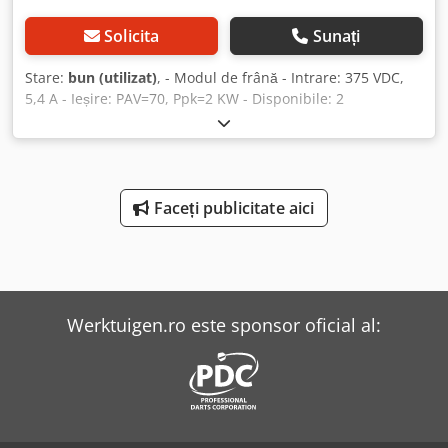
Solicita
Sunați
Stare:
bun (utilizat)
, - Modul de frână - Intrare: 375 VDC,
5,4 A - Ieșire: PAV=70, Ppk=2 KW - Disponibile: 2
redresoare/convertizoare - Preț: per bucată - Greutate: 3 kg
Csdpfeb A Nt Rsx Ablorf
Faceți publicitate aici
Werktuigen.ro este sponsor oficial al: