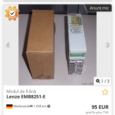
Anunț mic
1
/
3
Modul de frână
Lenze
EMB8251-E
95 EUR
Wiefelstede
1.458 km
preț fix plus TVA