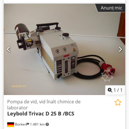
Anunț mic
1
/
1
Pompa de vid, vid înalt chimice de
laborator
Leybold
Trivac D 25 B /BCS
Borken
1.481 km