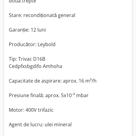
două trepte
Stare: recondiționată general
Garanție: 12 luni
Producător: Leybold
Tip: Trivac D16B
Cedpfxsbgdifo Amhoha
Capacitate de aspirare: aprox. 16 m³/h
Presiune finală: aprox. 5x10⁻³ mbar
Motor: 400V trifazic
Agent de lucru: ulei mineral