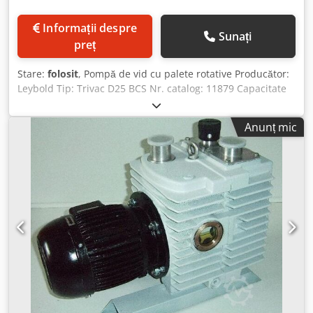
Informații despre
Sunați
preț
Stare:
folosit
, Pompă de vid cu palete rotative Producător:
Leybold Tip: Trivac D25 BCS Nr. catalog: 11879 Capacitate
de aspirație: 25 m³/h Presiune finală: aprox. 0,005 mbar
Chodpfx Aebqnhgsmhsa Motor: 400V, trifazat Vă rugăm să
Anunț mic
ne trimiteți cererea dumneavoastră pentru pompa dorită.