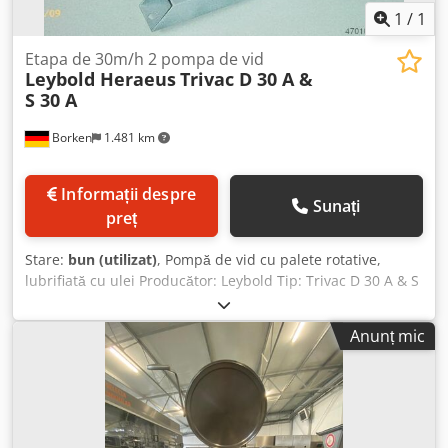
1
/
1
Etapa de 30m/h 2 pompa de vid
Leybold Heraeus
Trivac D 30 A &
S 30 A
Borken
1.481 km
Informații despre
Sunați
preț
Stare:
bun (utilizat)
, Pompă de vid cu palete rotative,
lubrifiată cu ulei Producător: Leybold Tip: Trivac D 30 A & S
30 A Tensiune: 400V / 50Hz Capacitate de aspirație: aprox.
30 m³/h Presiune finală: aprox. 5x10⁻³ mbar & 5x10⁻²
Anunț mic
Csdpfx Ameb Ii E Dehoha Stare: recondiționată integral
Garanție: 12 luni Accesorii: manual de utilizare, umplutură
cu ulei mineral Cantitate: mai multe disponibile Timp de
livrare: din stoc