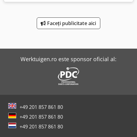
operare:
220 °C
, durata garanției:
6 luni
, Dotări:
Marcaj CE
,
Cazan de gătit/prăjit second-hand FIREX Cucimax CBTG 310
Date tehnice: Cjdpsxnkdyjfx Amhoha - Încălzire pe gaz, -
Capacitate – 310 litri, - Încălzire directă a cămășii cu sau
Faceți publicitate aici
fără gătire sub presiune, - Setare direcție de lucru agitator
STÂNGA/DREAPTA și PAUZĂ, - Vas de prăjit și gătit din oțel
inoxidabil AISI 304, grosime 12 mm, - Capac echilibrat cu
arc pe gaz, fabricat din oțel inoxidabil AISI 304, - Capac
detașabil pentru curățare, - Acces ușor pentru
Werktuigen.ro este sponsor oficial al:
mentenanță, - Reglare temperatură între 20° și 220°C, -
Amestecare automată cu racloare din teflon, control viteză
și revers, - Panou de control tactil Folio, - Arzătoare
tubulare de înaltă performanță pentru modelele pe gaz,
elemente blindate din aliaj INCOLOY-800 pentru modelele
electrice.
+49 201 857 861 80
+49 201 857 861 80
+49 201 857 861 80