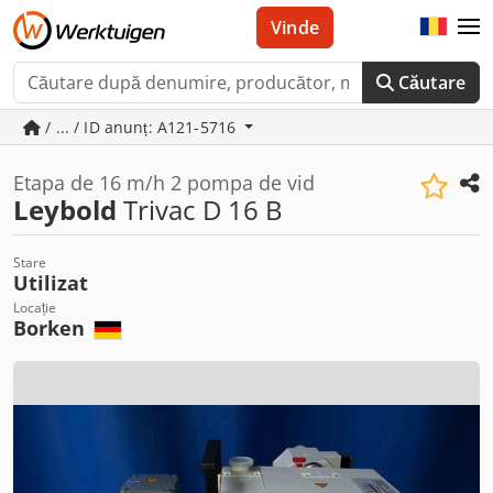
Vinde
Căutare
/ ... / ID anunț: A121-5716
Etapa de 16 m/h 2 pompa de vid
Leybold
Trivac D 16 B
Stare
Utilizat
Locație
Borken