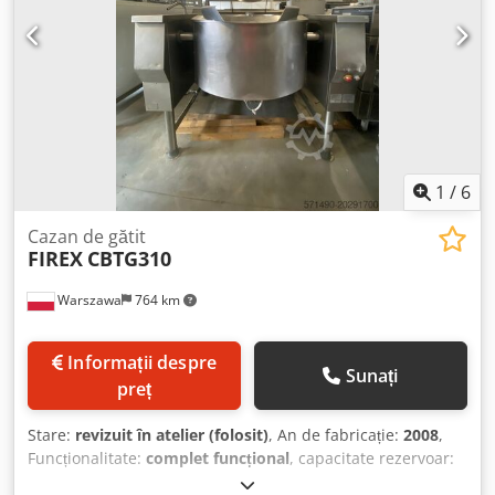
1
/
6
Cazan de gătit
FIREX
CBTG310
Warszawa
764 km
Informații despre
Sunați
preț
Stare:
revizuit în atelier (folosit)
, An de fabricație:
2008
,
Funcționalitate:
complet funcțional
, capacitate rezervoar:
310 l
, material perete:
oțel inoxidabil
, temperatură de