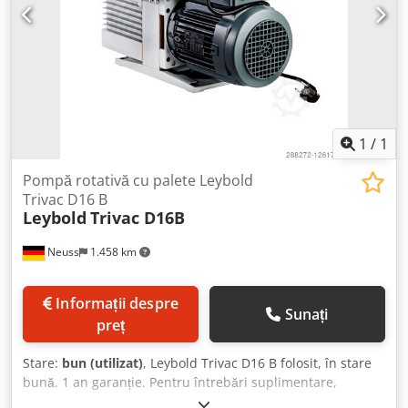
1
/
1
Pompă rotativă cu palete Leybold
Trivac D16 B
Leybold
Trivac D16B
Neuss
1.458 km
Informații despre
Sunați
preț
Stare:
bun (utilizat)
, Leybold Trivac D16 B folosit, în stare
bună. 1 an garanție. Pentru întrebări suplimentare,
contactați-ne. Cjdepbchfspfx Amheha