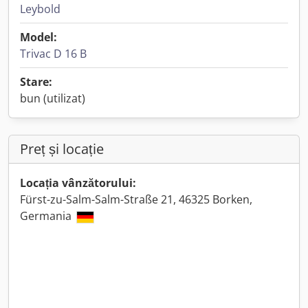
Leybold
Model:
Trivac D 16 B
Stare:
bun (utilizat)
Preț și locație
Locația vânzătorului:
Fürst-zu-Salm-Salm-Straße 21, 46325 Borken,
Germania