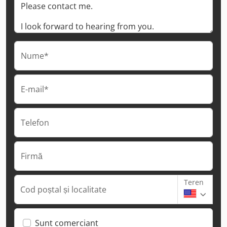
Nume*
E-mail*
Telefon
Firmă
Teren
Cod poștal și localitate
Sunt comerciant