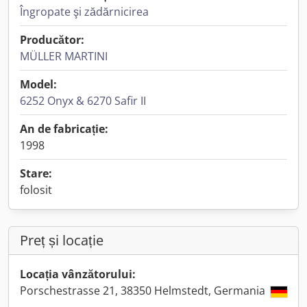
Îngropate şi zădărnicirea
Producător:
MÜLLER MARTINI
Model:
6252 Onyx & 6270 Safir II
An de fabricație:
1998
Stare:
folosit
Preț și locație
Locația vânzătorului:
Porschestrasse 21, 38350 Helmstedt, Germania