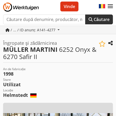
Vinde
Căutare
/ ... / ID anunț: A141-4277
Îngropate şi zădărnicirea
MÜLLER MARTINI
6252 Onyx &
6270 Safir II
An de fabricație
1998
Stare
Utilizat
Locație
Helmstedt