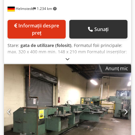
Helmstedt
1.234 km
Informații despre
Sunați
preț
Stare:
gata de utilizare (folosit)
, Formatul foii principale:
max. 320 x 400 mm min. 148 x 210 mm Formatul inserțiilor:
min. 320 x 400 mm min. 105 x 148 mm Producție: max.
20.000 de exemplare/oră Dedpfx Aodyhcxsi Ijck Înălțimea
Anunț mic
de lucru a sistemului de alimentare: 1.100 mm Echipare: •
Sistem de alimentare pentru produsul principal •
Mecanism de deschidere cu degete • 4 sisteme de
alimentare pentru inserții • Dispozitiv de așezare a
benzilor