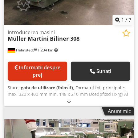
1
/
7
Introducerea masini
Müller Martini
Biliner 308
Helmstedt
1.234 km
Informații despre
Sunați
preț
Stare:
gata de utilizare (folosit)
, Formatul foii principale:
max. 320 x 400 mm min. 148 x 210 mm Dcedpfxsd Hxrgj Ai
Isk Formatul suplimentului: min. 320 x 400 mm min. 105 x
148 mm Producție: max. 20.000 de exemplare/oră min.
Anunț mic
4.000 de exemplare/oră Înălțimea de lucru a sistemului de
alimentare: 1.100 mm Echipamente: • Sistem de
alimentare pentru produsul principal • Stație de
deschidere cu sistem de aspirare și lamă • 7 sisteme de