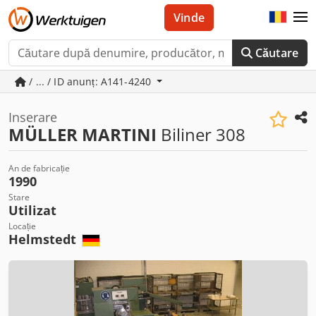
Vinde
Căutare
/ ... / ID anunț: A141-4240
Inserare
MÜLLER MARTINI
Biliner 308
An de fabricație
1990
Stare
Utilizat
Locație
Helmstedt