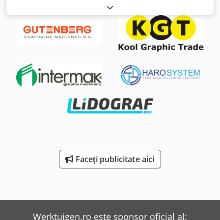
320 x 400 mm minim: 148 x 210 mm Format inserție,
minim: 320 x 400 mm minim: 105 x 148 mm Producție:
maxim 20.000 de exemplare/oră minim: 4.000 de
exemplare/oră Înălțimea de lucru a sistemului de
alimentare: 1.100 mm Echipare: • Sistem de alimentare cu
foi principale (sistem de alimentare tip glisant pentru cărți
lipite) • Stație de deschidere cu ventuză și lamă • 4 sisteme
de alimentare cu inserții Dodedubqyepfx Ai Iock •
Descărcare în partea dreaptă
Faceți publicitate aici
Werktuigen.ro este sponsor oficial al: