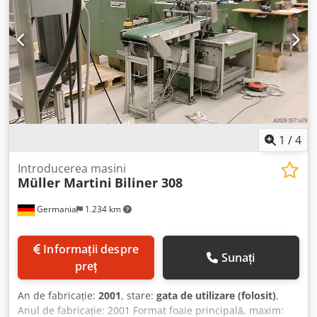
alimentare pentru suplimente • Sistem de așezare • Sistem
de pliere transversală
1
/
4
Introducerea masini
Müller Martini
Biliner 308
Germania
1.234 km
Informații despre
Sunați
preț
An de fabricație:
2001
, stare:
gata de utilizare (folosit)
,
Anul de fabricație: 2001 Format foaie principală, maxim: