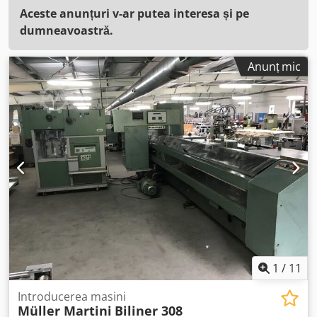
Aceste anunțuri v-ar putea interesa și pe
dumneavoastră.
Anunț mic
1
/
11
Introducerea masini
Müller Martini
Biliner 308