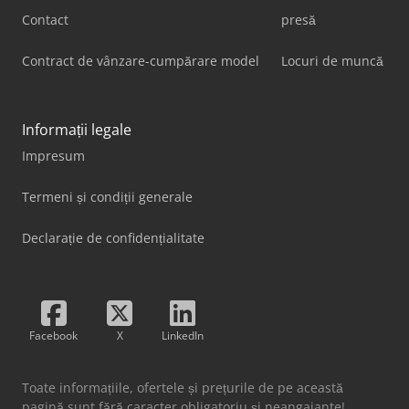
Contact
presă
Contract de vânzare-cumpărare model
Locuri de muncă
Informații legale
Impresum
Termeni și condiții generale
Declarație de confidențialitate
Facebook
X
LinkedIn
Toate informațiile, ofertele și prețurile de pe această
pagină sunt fără caracter obligatoriu și neangajante!