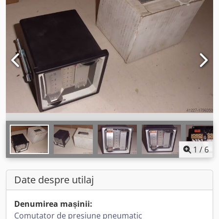
1
/
6
Date despre utilaj
Denumirea mașinii:
Comutator de presiune pneumatic