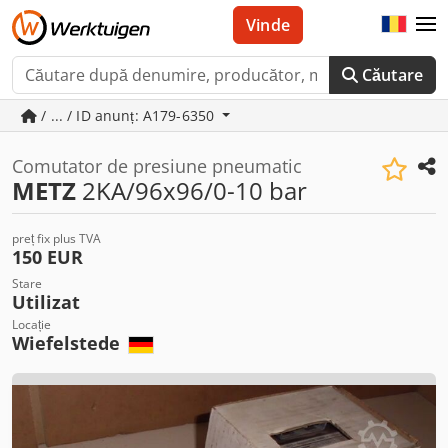
Vinde
Căutare
/ ... / ID anunț: A179-6350
Comutator de presiune pneumatic
METZ
2KA/96x96/0-10 bar
preț fix plus TVA
150 EUR
Stare
Utilizat
Locație
Wiefelstede