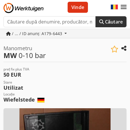
Vinde
Căutare
/ ... / ID anunț: A179-6443
Manometru
MW
0-10 bar
preț fix plus TVA
50 EUR
Stare
Utilizat
Locație
Wiefelstede