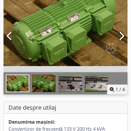
1
/
4
Date despre utilaj
Denumirea mașinii:
Convertizor de frecvență 133 V 200 Hz 4 kVA