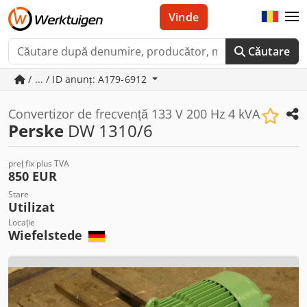
Vinde
Căutare
/ ... / ID anunț: A179-6912
Convertizor de frecvență 133 V 200 Hz 4 kVA
Perske
DW 1310/6
preț fix plus TVA
850 EUR
Stare
Utilizat
Locație
Wiefelstede