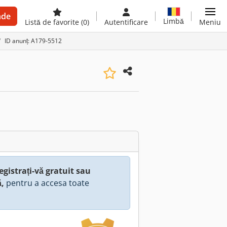
nde
Limbă
Listă de favorite
(0)
Autentificare
Meniu
ID anunț: A179-5512
egistrați-vă gratuit sau
ă,
pentru a accesa toate