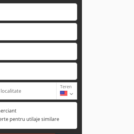
Teren
 localitate
erciant
ferte pentru utilaje similare