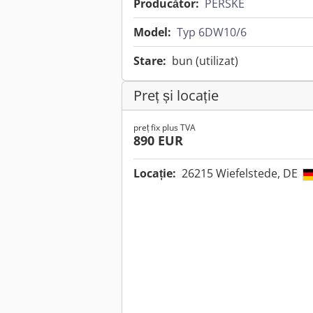
Producător:
PERSKE
Model:
Typ 6DW10/6
Stare:
bun (utilizat)
Preț și locație
preț fix plus TVA
890 EUR
Locație:
26215 Wiefelstede, DE