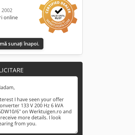
: 2002
i online
 mă sunați înapoi.
LICITARE