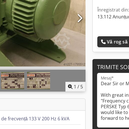
Înregistrat din
13.112 Anunțur
Vă rog să
TRIMITE SO
Mesaj*
1
/
5
 de frecvență 133 V 200 Hz 6 kVA