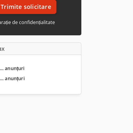
Trimite solicitare
rație de confidențialitate
ax
... anunțuri
.. anunțuri