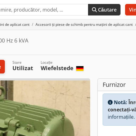
Căutare
Vi
ni de aplicat cant
Accesorii și piese de schimb pentru mașini de aplicat cant
00 Hz 6 kVA
Stare
Locație
e
Utilizat
Wiefelstede
Furnizor
Notă:
Înr
conectați-v
informațiile.