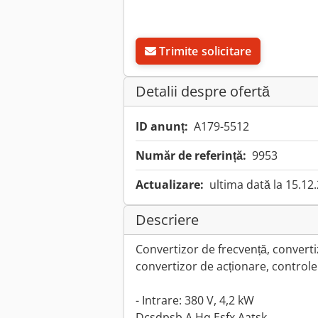
Trimite solicitare
Detalii despre ofertă
ID anunț:
A179-5512
Număr de referință:
9953
Actualizare:
ultima dată la 15.12
Descriere
Convertizor de frecvență, converti
convertizor de acționare, controler
- Intrare: 380 V, 4,2 kW
Dcsdpsb A Hq Esfx Aatsk