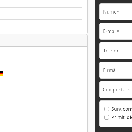
Nume*
E-mail*
Telefon
Firmă
Cod poștal și
Sunt com
Primiți o