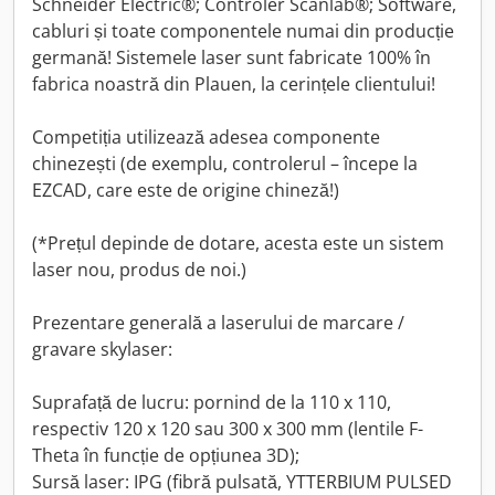
Schneider Electric®; Controler Scanlab®; Software,
cabluri și toate componentele numai din producție
germană! Sistemele laser sunt fabricate 100% în
fabrica noastră din Plauen, la cerințele clientului!
Competiția utilizează adesea componente
chinezești (de exemplu, controlerul – începe la
EZCAD, care este de origine chineză!)
(*Prețul depinde de dotare, acesta este un sistem
laser nou, produs de noi.)
Prezentare generală a laserului de marcare /
gravare skylaser:
Suprafață de lucru: pornind de la 110 x 110,
respectiv 120 x 120 sau 300 x 300 mm (lentile F-
Theta în funcție de opțiunea 3D);
Sursă laser: IPG (fibră pulsată, YTTERBIUM PULSED