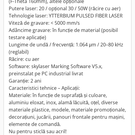
(F-Theta 160mm), altele opționale
Putere laser: 20 / opțional 30 / 50W (răcire cu aer)
Tehnologie laser: YTTERBIUM PULSED FIBER LASER
Viteză de gravare: < 5000 mm/s
Adâncime gravare: în funcție de material (posibil
testare aplicație)
Lungime de undă / frecvență: 1.064 μm / 20–80 kHz
(reglabil)
Răcire: cu aer
Software: skylaser Marking Software V5.x,
preinstalat pe PC industrial livrat
Garanție: 2 ani
Caracteristici tehnice – Aplicații:
Materiale: în funcție de suprafață și culoare,
aluminiu eloxat, inox, alamă lăcuită, oțel, diverse
materiale plastice, modele, materiale promoționale,
decorațiuni, jucării, panouri frontale pentru mașini,
elemente de comandă.
Nu pentru sticlă sau acril!