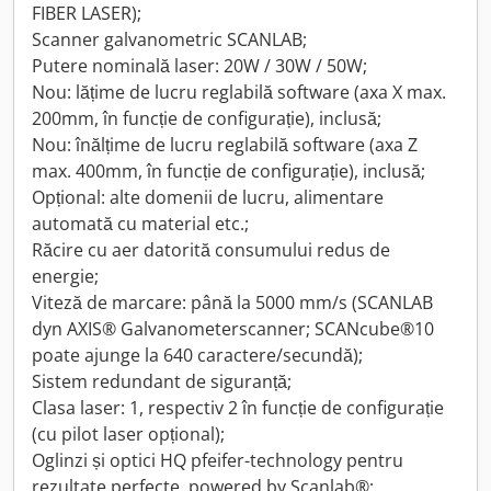
FIBER LASER);
Scanner galvanometric SCANLAB;
Putere nominală laser: 20W / 30W / 50W;
Nou: lățime de lucru reglabilă software (axa X max.
200mm, în funcție de configurație), inclusă;
Nou: înălțime de lucru reglabilă software (axa Z
max. 400mm, în funcție de configurație), inclusă;
Opțional: alte domenii de lucru, alimentare
automată cu material etc.;
Răcire cu aer datorită consumului redus de
energie;
Viteză de marcare: până la 5000 mm/s (SCANLAB
dyn AXIS® Galvanometerscanner; SCANcube®10
poate ajunge la 640 caractere/secundă);
Sistem redundant de siguranță;
Clasa laser: 1, respectiv 2 în funcție de configurație
(cu pilot laser opțional);
Oglinzi și optici HQ pfeifer-technology pentru
rezultate perfecte, powered by Scanlab®;