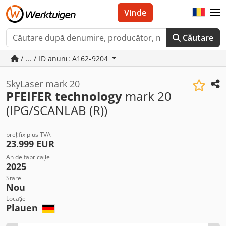
Vinde
Căutare
/ ... / ID anunț: A162-9204
SkyLaser mark 20
PFEIFER technology
mark 20
(IPG/SCANLAB (R))
preț fix plus TVA
23.999 EUR
An de fabricație
2025
Stare
Nou
Locație
Plauen