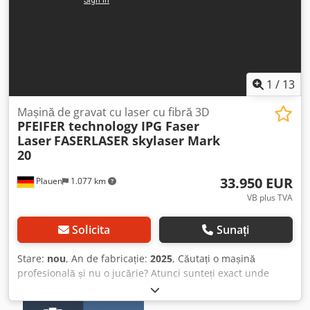
1
/
13
Mașină de gravat cu laser cu fibră 3D
PFEIFER technology IPG Faser
Laser
FASERLASER skylaser Mark
20
33.950 EUR
Plauen
1.077 km
VB plus TVA
Solicita
Sunați
Stare:
nou
, An de fabricație:
2025
, Căutați o mașină
profesională și nu o jucărie? Atunci sunteți exact unde
trebuie: Mașină de inscripționat folii – imprimantă de
etichete – mașină pentru plăcuțe de identificare (*