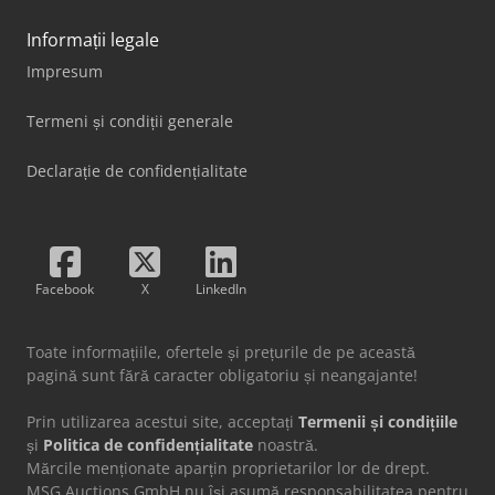
Informații legale
Impresum
Termeni și condiții generale
Declarație de confidențialitate
Facebook
X
LinkedIn
Toate informațiile, ofertele și prețurile de pe această
pagină sunt fără caracter obligatoriu și neangajante!
Prin utilizarea acestui site, acceptați
Termenii și condițiile
și
Politica de confidențialitate
noastră.
Mărcile menționate aparțin proprietarilor lor de drept.
MSG Auctions GmbH nu își asumă responsabilitatea pentru