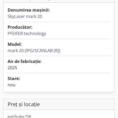
Denumirea mașinii:
SkyLaser mark 20
Producător:
PFEIFER technology
Model:
mark 20 (IPG/SCANLAB (R))
An de fabricație:
2025
Stare:
nou
Preț și locație
preț fix plus TVA