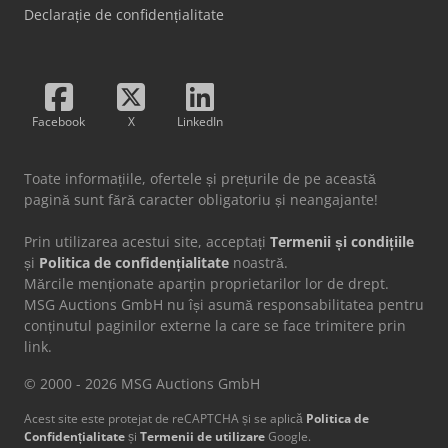
Declarație de confidențialitate
Facebook
X
LinkedIn
Toate informațiile, ofertele și prețurile de pe această
pagină sunt fără caracter obligatoriu și neangajante!
Prin utilizarea acestui site, acceptați
Termenii și condițiile
și
Politica de confidențialitate
noastră.
Mărcile menționate aparțin proprietarilor lor de drept.
MSG Auctions GmbH nu își asumă responsabilitatea pentru
conținutul paginilor externe la care se face trimitere prin
link.
© 2000 - 2026 MSG Auctions GmbH
Acest site este protejat de reCAPTCHA și se aplică
Politica de
Confidențialitate
și
Termenii de utilizare
Google.