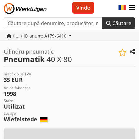
Vinde
Căutare
/ ... / ID anunț: A179-6410
Cilindru pneumatic
Pneumatik
40 X 80
preț fix plus TVA
35 EUR
An de fabricație
1998
Stare
Utilizat
Locație
Wiefelstede