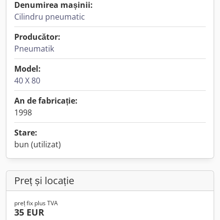
Denumirea mașinii:
Cilindru pneumatic
Producător:
Pneumatik
Model:
40 X 80
An de fabricație:
1998
Stare:
bun (utilizat)
Preț și locație
preț fix plus TVA
35 EUR