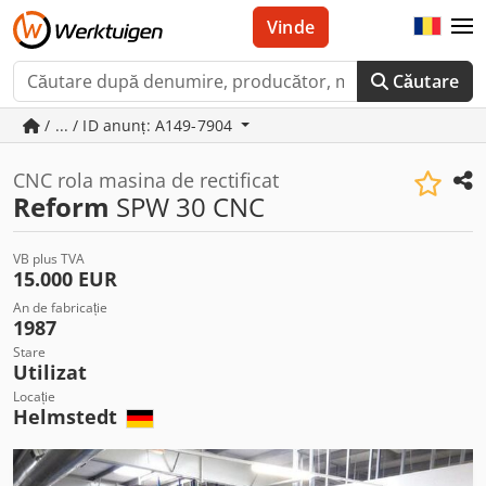
Vinde
Căutare
/ ... / ID anunț: A149-7904
CNC rola masina de rectificat
Reform
SPW 30 CNC
VB plus TVA
15.000 EUR
An de fabricație
1987
Stare
Utilizat
Locație
Helmstedt