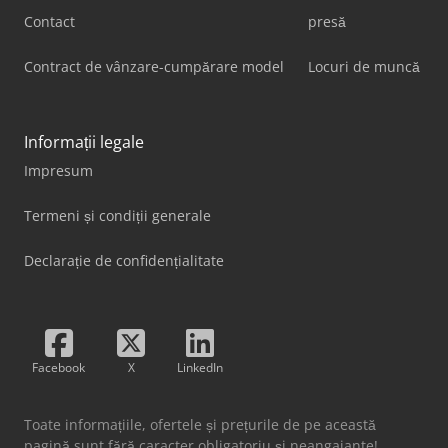
Contact
presă
Contract de vânzare-cumpărare model
Locuri de muncă
Informații legale
Impresum
Termeni și condiții generale
Declarație de confidențialitate
Facebook
X
LinkedIn
Toate informațiile, ofertele și prețurile de pe această
pagină sunt fără caracter obligatoriu și neangajante!