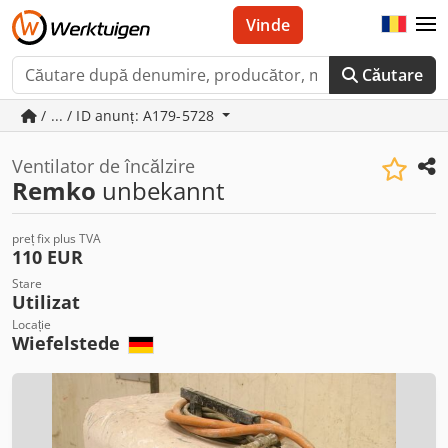
Vinde
Căutare
/ ... / ID anunț: A179-5728
Ventilator de încălzire
Remko
unbekannt
preț fix plus TVA
110 EUR
Stare
Utilizat
Locație
Wiefelstede