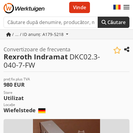
Vinde
Căutare
/ ... / ID anunț: A179-5218
Convertizoare de frecventa
Rexroth Indramat
DKC02.3-
040-7-FW
preț fix plus TVA
980 EUR
Stare
Utilizat
Locație
Wiefelstede