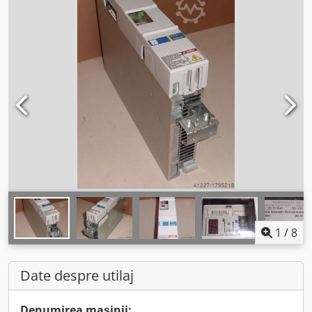
1
/
8
Date despre utilaj
Denumirea mașinii: