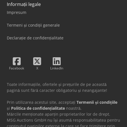
Informații legale
Impresum
Termeni și condiții generale
Declarație de confidențialitate
Facebook
X
LinkedIn
Toate informațiile, ofertele și prețurile de pe această
pagină sunt fără caracter obligatoriu și neangajante!
Prin utilizarea acestui site, acceptați
Termenii și condițiile
și
Politica de confidențialitate
noastră.
Mărcile menționate aparțin proprietarilor lor de drept.
MSG Auctions GmbH nu își asumă responsabilitatea pentru
conținutul paginilor externe la care se face trimitere prin