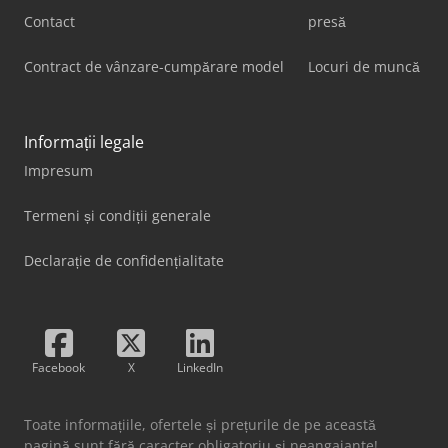
Contact
presă
Contract de vânzare-cumpărare model
Locuri de muncă
Informații legale
Impresum
Termeni și condiții generale
Declarație de confidențialitate
Facebook
X
LinkedIn
Toate informațiile, ofertele și prețurile de pe această
pagină sunt fără caracter obligatoriu și neangajante!