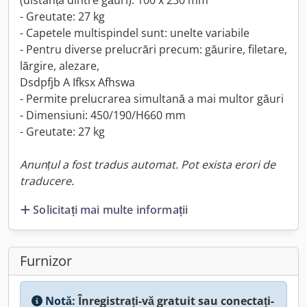
(distanța dintre găuri): 100 x 230 mm
- Greutate: 27 kg
- Capetele multispindel sunt: unelte variabile
- Pentru diverse prelucrări precum: găurire, filetare,
lărgire, alezare,
Dsdpfjb A Ifksx Afhswa
- Permite prelucrarea simultană a mai multor găuri
- Dimensiuni: 450/190/H660 mm
- Greutate: 27 kg
Anunțul a fost tradus automat. Pot exista erori de
traducere.
Solicitați mai multe informații
Furnizor
Notă:
Înregistrați-vă gratuit sau conectați-