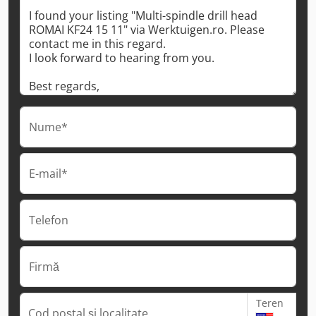
Nume*
E-mail*
Telefon
Firmă
Teren
Cod poștal și localitate