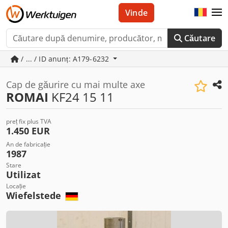
Vinde
Căutare
/ ... / ID anunț: A179-6232
Cap de găurire cu mai multe axe
ROMAI
KF24 15 11
preț fix plus TVA
1.450 EUR
An de fabricație
1987
Stare
Utilizat
Locație
Wiefelstede