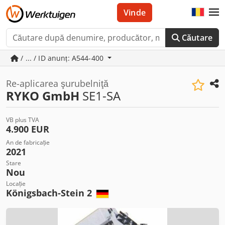
Vinde
Căutare
/ ... / ID anunț: A544-400
Re-aplicarea şurubelniţă
RYKO GmbH
SE1-SA
VB plus TVA
4.900 EUR
An de fabricație
2021
Stare
Nou
Locație
Königsbach-Stein 2