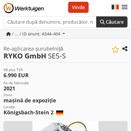
Vinde
Căutare
/ ... / ID anunț: A544-404
Re-aplicarea şurubelniţă
RYKO GmbH
SE5-S
VB plus TVA
6.990 EUR
An de fabricație
2021
Stare
mașină de expoziție
Locație
Königsbach-Stein 2