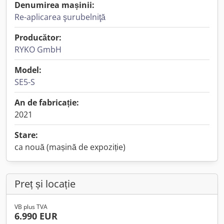
Denumirea mașinii:
Re-aplicarea şurubelniţă
Producător:
RYKO GmbH
Model:
SE5-S
An de fabricație:
2021
Stare:
ca nouă (mașină de expoziție)
Preț și locație
VB plus TVA
6.990 EUR