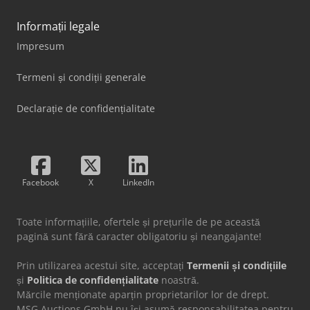
Informații legale
Impresum
Termeni și condiții generale
Declarație de confidențialitate
Facebook
X
LinkedIn
Toate informațiile, ofertele și prețurile de pe această
pagină sunt fără caracter obligatoriu și neangajante!
Prin utilizarea acestui site, acceptați
Termenii și condițiile
și
Politica de confidențialitate
noastră.
Mărcile menționate aparțin proprietarilor lor de drept.
MSG Auctions GmbH nu își asumă responsabilitatea pentru