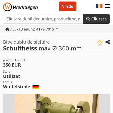
Vinde
Căutare
/ ... / ID anunț: A179-7015
Bloc dublu de șlefuire
Schultheiss
max Ø 360 mm
preț fix plus TVA
350 EUR
Stare
Utilizat
Locație
Wiefelstede