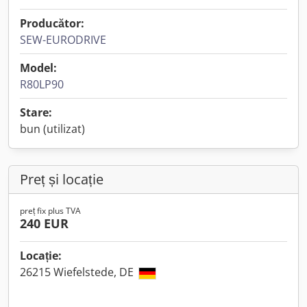
Producător:
SEW-EURODRIVE
Model:
R80LP90
Stare:
bun (utilizat)
Preț și locație
preț fix plus TVA
240 EUR
Locație:
26215 Wiefelstede, DE