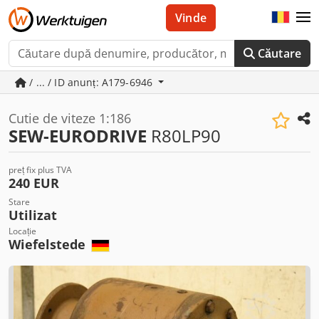
Vinde
Căutare
/ ... / ID anunț: A179-6946
Cutie de viteze 1:186
SEW-EURODRIVE
R80LP90
preț fix plus TVA
240 EUR
Stare
Utilizat
Locație
Wiefelstede