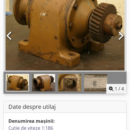
1
/
4
Date despre utilaj
Denumirea mașinii:
Cutie de viteze 1:186