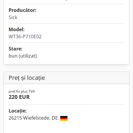
Producător:
Sick
Model:
WT36-P710E02
Stare:
bun (utilizat)
Preț și locație
preț fix plus TVA
220 EUR
Locație:
26215 Wiefelstede, DE