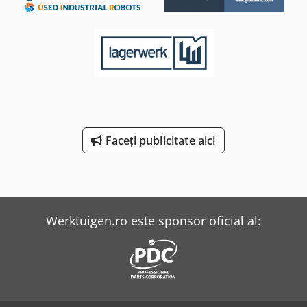
Faceți publicitate aici
Werktuigen.ro este sponsor oficial al: