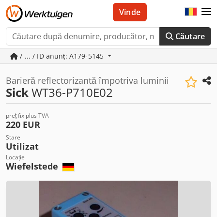
Vinde
Căutare
/ ... / ID anunț: A179-5145
Barieră reflectorizantă împotriva luminii
Sick
WT36-P710E02
preț fix plus TVA
220 EUR
Stare
Utilizat
Locație
Wiefelstede