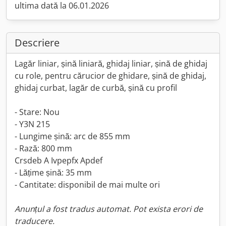
ultima dată la 06.01.2026
Descriere
Lagăr liniar, șină liniară, ghidaj liniar, șină de ghidaj
cu role, pentru cărucior de ghidare, șină de ghidaj,
ghidaj curbat, lagăr de curbă, șină cu profil
- Stare: Nou
- Y3N 215
- Lungime șină: arc de 855 mm
- Rază: 800 mm
Crsdeb A Ivpepfx Apdef
- Lățime șină: 35 mm
- Cantitate: disponibil de mai multe ori
Anunțul a fost tradus automat. Pot exista erori de
traducere.