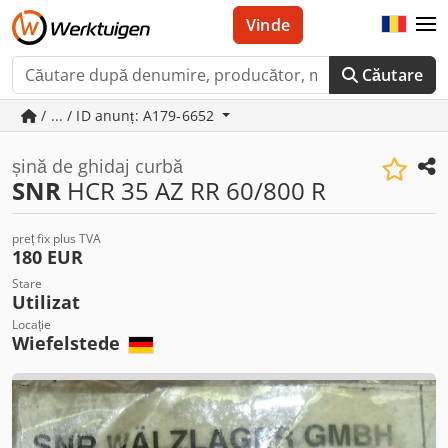
Vinde
Căutare
/ ... / ID anunț: A179-6652
șină de ghidaj curbă
SNR
HCR 35 AZ RR 60/800 R
preț fix plus TVA
180 EUR
Stare
Utilizat
Locație
Wiefelstede