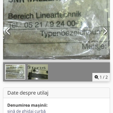
1
/
2
Date despre utilaj
Denumirea mașinii:
șină de ghidaj curbă