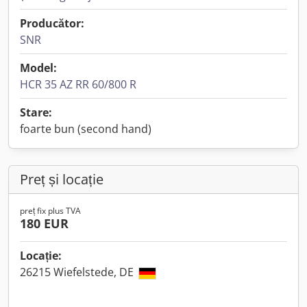
Producător:
SNR
Model:
HCR 35 AZ RR 60/800 R
Stare:
foarte bun (second hand)
Preț și locație
preț fix plus TVA
180 EUR
Locație:
26215 Wiefelstede, DE