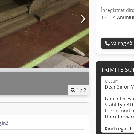
Înregistrat din
13.114 Anunțur
Vă rog să
TRIMITE SO
Mesaj*
1
/
2
șină