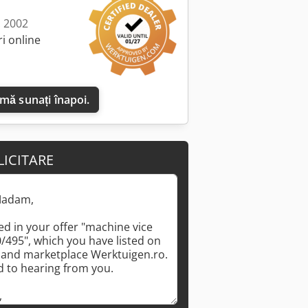
: 2002
i online
 mă sunați înapoi.
LICITARE