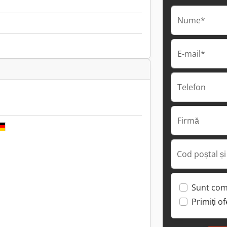
Nume*
E-mail*
Telefon
Firmă
Cod poștal și
Sunt com
Primiți o