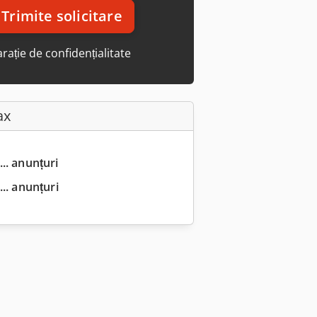
Trimite solicitare
rație de confidențialitate
ax
... anunțuri
.. anunțuri