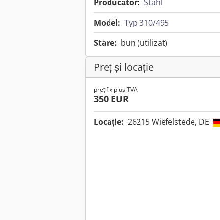
Producător:
Stahl
Model:
Typ 310/495
Stare:
bun (utilizat)
Preț și locație
preț fix plus TVA
350 EUR
Locație:
26215 Wiefelstede, DE