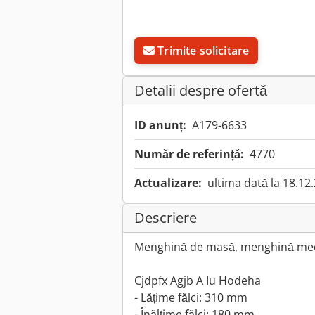
Trimite solicitare
Detalii despre ofertă
ID anunț:
A179-6633
Număr de referință:
4770
Actualizare:
ultima dată la 18.12
Descriere
Menghină de masă, menghină me
Cjdpfx Agjb A Iu Hodeha
- Lățime fălci: 310 mm
- Înălțime fălci: 180 mm