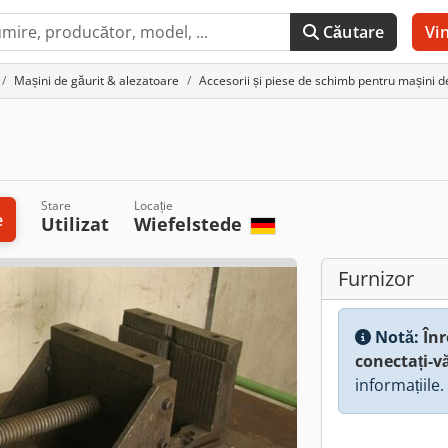
Căutare
Vi
Mașini de găurit & alezatoare
Accesorii și piese de schimb pentru mașini de
Stare
Locație
e
Utilizat
Wiefelstede
Furnizor
Notă:
Înr
conectați-v
informațiile.