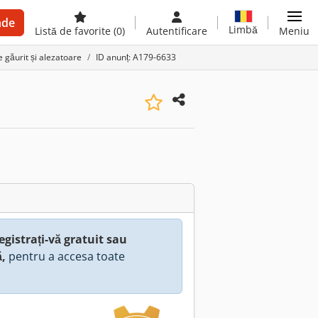
nde
Limbă
Listă de favorite
(0)
Autentificare
Meniu
 găurit și alezatoare
ID anunț: A179-6633
egistrați-vă gratuit sau
ă,
pentru a accesa toate