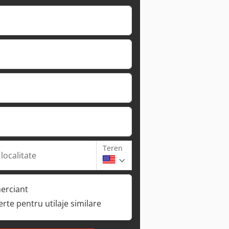
Teren
 localitate
erciant
ferte pentru utilaje similare