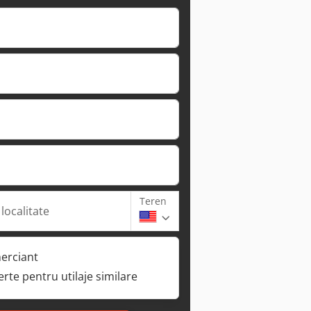
Teren
 localitate
erciant
ferte pentru utilaje similare