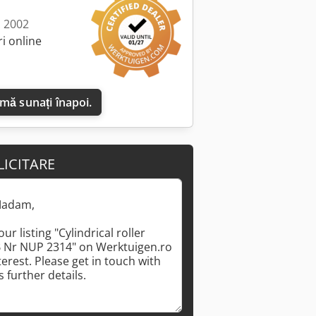
: 2002
i online
Solicită mai multe imagini
 mă sunați înapoi.
LICITARE