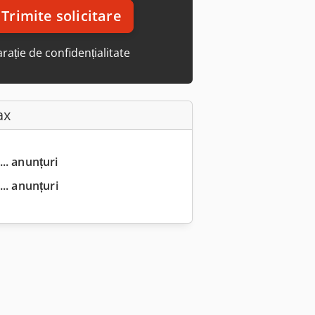
Trimite solicitare
rație de confidențialitate
ax
... anunțuri
.. anunțuri