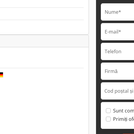
Nume*
E-mail*
Telefon
Firmă
Cod poștal și
Sunt com
Primiți o