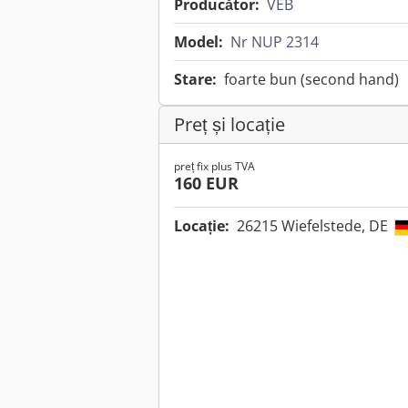
Producător:
VEB
Model:
Nr NUP 2314
Stare:
foarte bun (second hand)
Preț și locație
preț fix plus TVA
160 EUR
Locație:
26215 Wiefelstede, DE