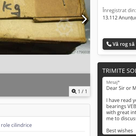
Înregistrat din
13.112 Anunțur
Vă rog să
TRIMITE SO
Mesaj*
1
/
1
role cilindrice