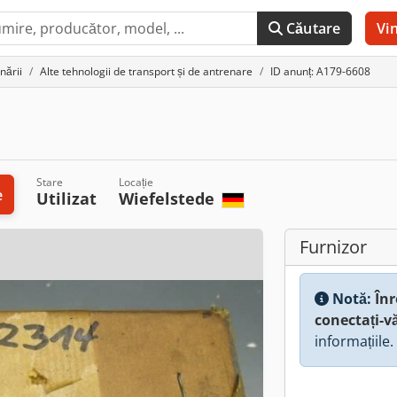
Căutare
Vi
nării
Alte tehnologii de transport și de antrenare
ID anunț: A179-6608
Stare
Locație
e
Utilizat
Wiefelstede
Furnizor
Notă:
Înr
conectați-v
informațiile.