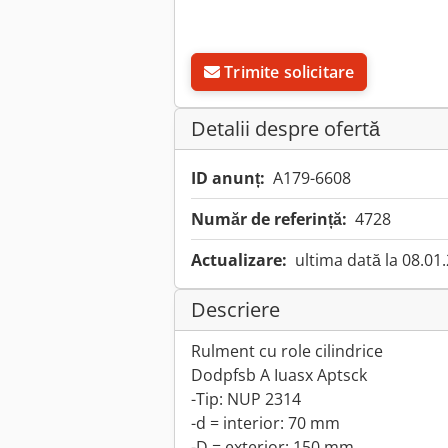
Trimite solicitare
Detalii despre ofertă
ID anunț:
A179-6608
Număr de referință:
4728
Actualizare:
ultima dată la 08.01
Descriere
Rulment cu role cilindrice
Dodpfsb A Iuasx Aptsck
-Tip: NUP 2314
-d = interior: 70 mm
-D = exterior: 150 mm