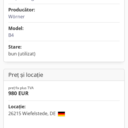
Producător:
Wörner
Model:
B4
Stare:
bun (utilizat)
Preț și locație
preț fix plus TVA
980 EUR
Locație:
26215 Wiefelstede, DE