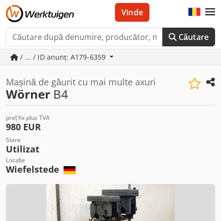
Vinde
Căutare
/ ... / ID anunț: A179-6359
Mașină de găurit cu mai multe axuri
Wörner
B4
preț fix plus TVA
980 EUR
Stare
Utilizat
Locație
Wiefelstede