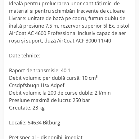
Ideală pentru prelucrarea unor cantități mici de
material și pentru schimbări frecvente de culoare
Livrare: unitate de bază pe cadru, furtun dublu de
înaltă presiune 7,5 m, rezervor superior 5l Ex, pistol
AirCoat AC 4600 Professional inclusiv capac de aer
roșu și suport, duză AirCoat ACF 3000 11/40
Date tehnice:
Raport de transmisie: 40:1
Debit volumic per dublă cursă: 10 cm³
Crsdpfsbuqn Hsx Adpef
Debit volumic la 200 de curse duble: 2 l/min
Presiune maximă de lucru: 250 bar
Greutate: 23 kg
Locație: 54634 Bitburg
Preț special – disponibil imediat