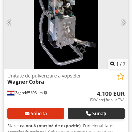
1
/
7
Unitate de pulverizare a vopselei
Wagner
Cobra
4.100 EUR
Zagreb
693 km
EXW preț fix plus TVA
Solicita
Sunați
Stare:
ca nouă (mașină de expoziție)
, Funcționalitate:
complet funcțional
, Cobra este o pompă exclusivă cu