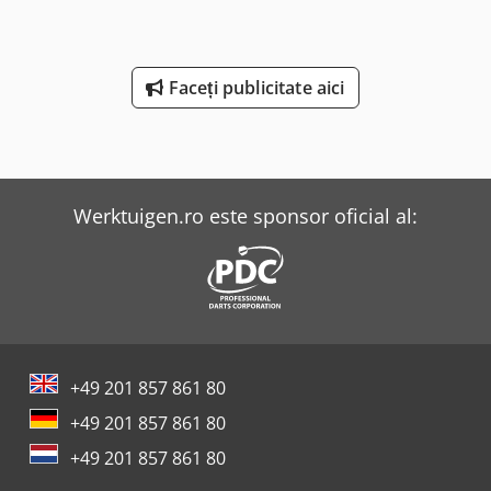
tehnice: • Viteza de avans: 1–4,5 m/min • Debit de aer:
10.000 m³/h • Putere instalată: 7 kW • Înălțime de lucru:
aprox. 900 mm
Faceți publicitate aici
Werktuigen.ro este sponsor oficial al:
+49 201 857 861 80
+49 201 857 861 80
+49 201 857 861 80