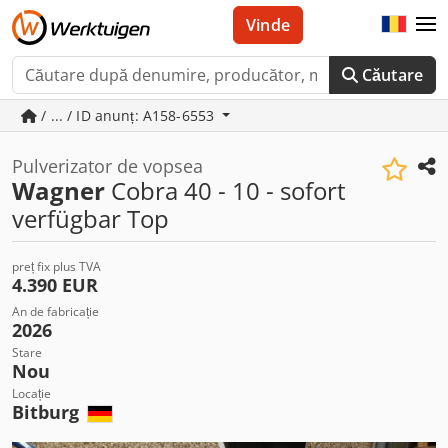
Vinde
Căutare
/ ... / ID anunț: A158-6553
Pulverizator de vopsea
Wagner
Cobra 40 - 10 - sofort
verfügbar Top
preț fix plus TVA
4.390 EUR
An de fabricație
2026
Stare
Nou
Locație
Bitburg