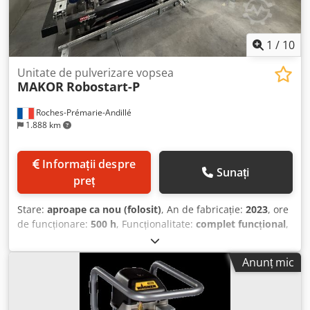
1
/
10
Unitate de pulverizare vopsea
MAKOR
Robostart-P
Roches-Prémarie-Andillé
1.888 km
Informații despre
Sunați
preț
Stare:
aproape ca nou (folosit)
, An de fabricație:
2023
, ore
de funcționare:
500 h
, Funcționalitate:
complet funcțional
,
Linie automată de vopsire pentru uși, compusă din:
Depilator automat de uși, ușă cu ușă Robot automat de
Anunț mic
vopsire cu pulverizare Codpfsyrr Dkjx Adpsrf Stivuitor de
uși pe cărucioare Dimensiuni uși: lungimi de la 2000 la
2600 mm, lățimi de la 730 la 1030 mm