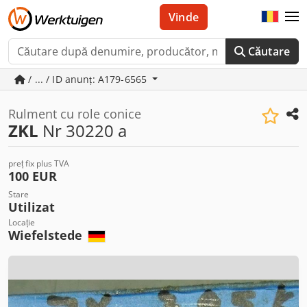
Vinde
Căutare
/ ... / ID anunț: A179-6565
Rulment cu role conice
ZKL
Nr 30220 a
preț fix plus TVA
100 EUR
Stare
Utilizat
Locație
Wiefelstede