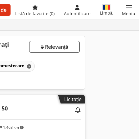
nde
Limbă
Listă de favorite
(0)
Autentificare
Meniu
ați
Relevanță
e amestecare
Licitație
 50
1.463 km