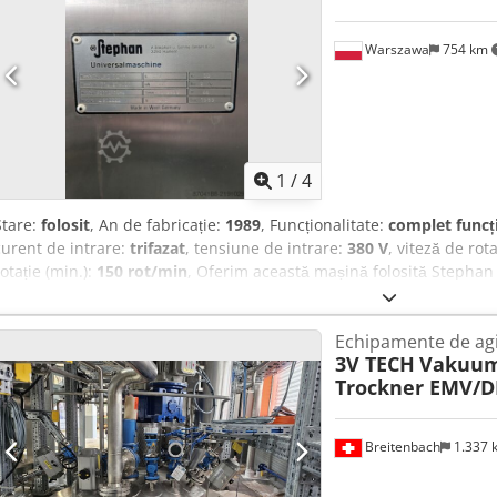
Warszawa
754 km
1
/
4
Stare:
folosit
, An de fabricație:
1989
, Funcționalitate:
complet funcț
curent de intrare:
trifazat
, tensiune de intrare:
380 V
, viteză de rot
rotație (min.):
150 rot/min
, Oferim această mașină folosită Stephan 
amestecare și mixare, an de fabricație 1989. Este funcțională și pr
mecanism de control al turației (inverter) defect, iar viteza de rotați
Echipamente de agi
UMC 12-F Număr mașină: 714-27-101 Tip motor: FD112M10- Număr 
3V TECH
Vakuum
380 V Frecvență: 50 Hz Putere motor: 1,8 kW Număr faze: 3 Turație: 
Trockner EMV/D
44 Curent nominal: 4,8 A An fabricație: 1989 Csdpoy Ry Ezofx Ai Ijrf 
suplimentare, vă rugăm să ne trimiteți un mesaj sau să ne contactați
Breitenbach
1.337