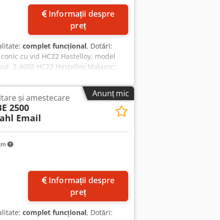
Informații despre
preț
alitate:
complet funcțional
, Dotări:
r conic cu vid HC22 Hastelloy, model
sul: 2.4602 HC22 Hastelloy Malaxor:
e ridicată (vezi fotografiile) Volum
tal serpentină: 27 litri Presiune de
Anunț mic
tare și amestecare
+8 bari Temperatură de operare: 0/+140
BE 2500
entină: 12,9 bari Greutate netă: 1400 kg
ahl Email
Aisyf A Sfs Iof Sistem hidraulic pentru
ură cu fascicul tubular) Automatizare
a cerere. Contactați-ne și pentru o
 km
 organizate și supravegheate de
ivel. Pentru întrebări suplimentare
 ajutăm. Cycron GmbH, Elveția
Informații despre
preț
alitate:
complet funcțional
, Dotări: