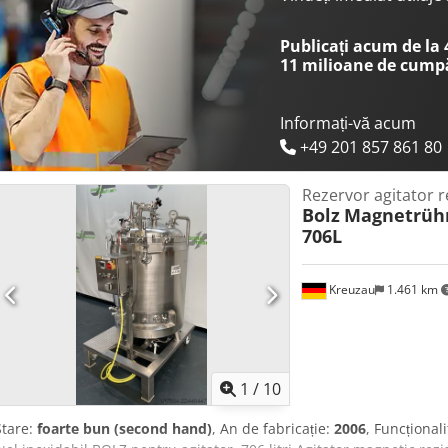
Publicați acum de la
11 milioane de cump
Informați-vă acum
+49 201 857 861 80
Rezervor agitator r
Bolz
Magnetrüh
706L
Kreuzau
1.461 km
1
/
10
Stare:
foarte bun (second hand)
, An de fabricație:
2006
, Funcțional