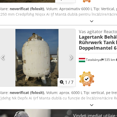
Stare:
neverificat (folosit)
, Volum: Aproximativ 6000 L Tip: Vertical,
2250 mm Credpfohg Niqsx Ai Ijf Mantă dublă pentru încălzire/răcir
Vas agitator Reacto
Lagertank Behäl
Rührwerk Tank
Doppelmantel 6
Tatabánya
535 km
1
/
7
Stare:
neverificat (folosit)
, Volum: aprox. 6000 L Tip: vertical, pe t
Cjdehg Nk Depfx Ai Ijrf Manta dublă cu funcție de încălzire/răcire 
Vindeți imediat utilaj