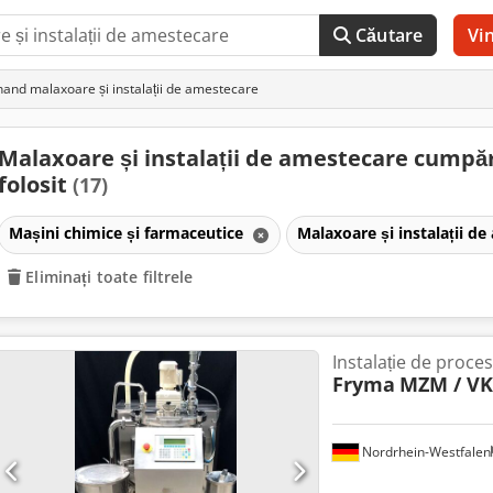
Căutare
Vi
and malaxoare și instalații de amestecare
Malaxoare și instalații de amestecare cumpăr
folosit
(17)
Mașini chimice și farmaceutice
Malaxoare și instalații d
Eliminați toate filtrele
Instalație de proces
Fryma
MZM / VK
Nordrhein-Westfalen