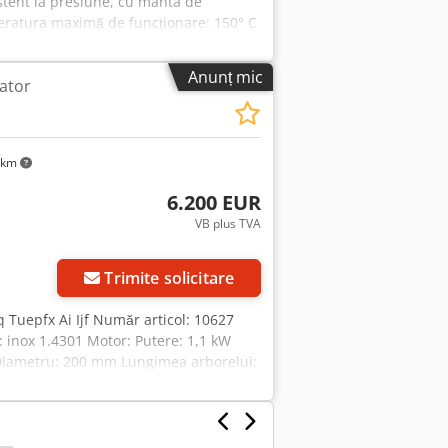
istent la presiune, cu manta de
emperatura maximă de funcționare: 150° C
Producător: Alții An de fabricație:
Anunț mic
tator
 km
6.200 EUR
VB plus TVA
Trimite solicitare
q Tuepfx Ai Ijf Număr articol: 10627
): inox 1.4301 Motor: Putere: 1,1 kW
 Diametru: 200 mm Lungimea arborelui:
 Lungime totală: 1027 mm