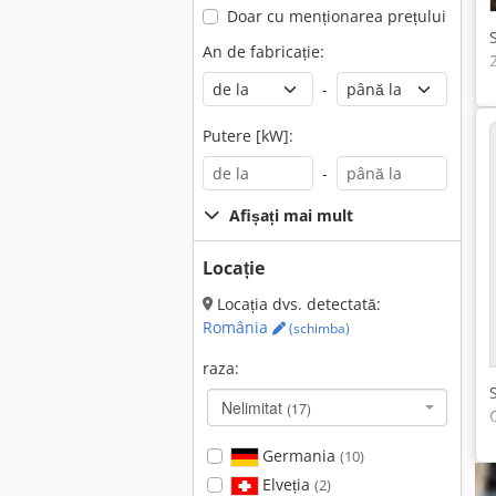
Doar cu menționarea prețului
An de fabricație:
-
Putere [kW]:
-
Afișați mai mult
Locație
Locația dvs. detectată:
România
(schimba)
raza:
Nelimitat
(17)
Germania
(10)
Elveția
(2)