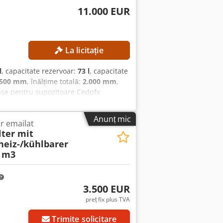
11.000 EUR
La licitație
l
, capacitate rezervoar:
73 l
, capacitate
.500 mm
, înălțime totală:
2.000 mm
,
ase pentru supozitoare Cedpfx
lum util: 50 L Volum total: 73 L Volum
ere: 4 kW Turație: max. 2.850 rpm
Anunț mic
r emailat
m DETALII DESPRE MAȘINĂ Spațiu
ter mit
heiz-/kühlbarer
 m3
3.500 EUR
preț fix plus TVA
Trimite solicitare