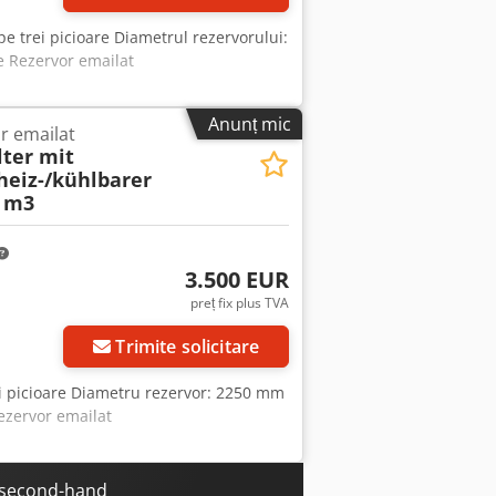
 pe trei picioare Diametrul rezervorului:
e Rezervor emailat
Anunț mic
r emailat
ter mit
heiz-/kühlbarer
 m3
3.500 EUR
preț fix plus TVA
Trimite solicitare
rei picioare Diametru rezervor: 2250 mm
Rezervor emailat
e second-hand