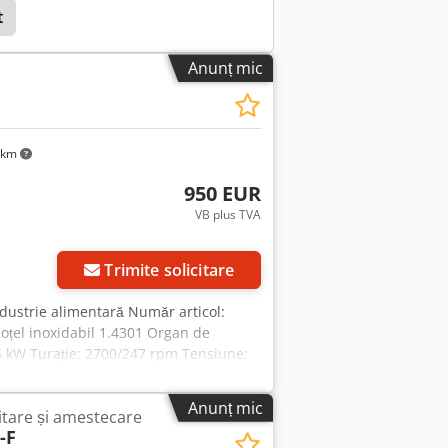
t
Anunț mic
 km
950 EUR
VB plus TVA
Trimite solicitare
industrie alimentară Număr articol:
 oțel inoxidabil 1.4301 Organ de
5 kW Turație: 2700/247 rpm Tensiune:
 400 mm
Anunț mic
tare și amestecare
-F