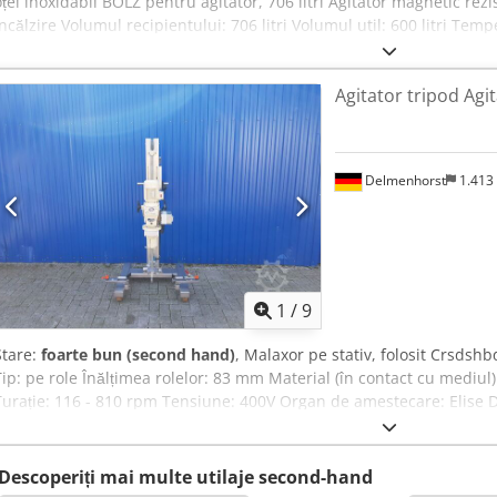
oțel inoxidabil BOLZ pentru agitator, 706 litri Agitator magnetic rez
încălzire Volumul recipientului: 706 litri Volumul util: 600 litri T
Agitator magnetic Nord Drives Putere: 0,55 kW Cedszqantopfx Ai Ierf 
2006 Dimensiuni (lungime x lățime x înălțime): 140 x 105 x 215 cm
Agitator tripod Agi
Delmenhorst
1.413
1
/
9
Stare:
foarte bun (second hand)
, Malaxor pe stativ, folosit Crsdshb
Tip: pe role Înălțimea rolelor: 83 mm Material (în contact cu mediul
Turație: 116 - 810 rpm Tensiune: 400V Organ de amestecare: Elise
375 mm Înălțime totală: 1748 mm (reglabilă) Lățime totală: 755 mm
Descoperiți mai multe utilaje second-hand