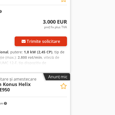
3.000 EUR
preț fix plus TVA
Trimite solicitare
ional
, putere:
1,8 kW (2,45 CP)
, tip de
ație (max.):
2.800 rot/min
, viteză de
UMC 12-F, tip dispozitiv de
egătită de operare. Mașina are un
e este setată fix la 50%. Tip mașină:
Anunț mic
tare și amestecare
motor: 4812222 Tensiune nominală:
 Konus Helix
150-2800 1/min Grad de protecție: IP
E950
Pentru întrebări sau informații
 telefonic.
 km