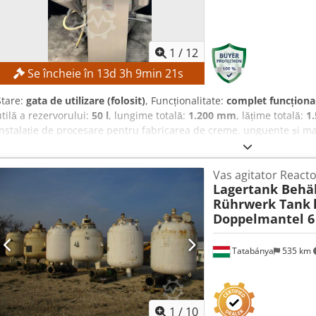
1
/
12
Se încheie în
13
d
3
h
9
min
20
s
Stare:
gata de utilizare (folosit)
, Funcționalitate:
complet funcționa
utilă a rezervorului:
50 l
, lungime totală:
1.200 mm
, lățime totală:
1
Instalație de procesare pentru fabricarea de creme, unguente și m
Aszrfbbji Ijrf Execuție pentru produse spumoase DETALII TEHNICE Vo
minim de umplere: 10 L Omogenizator Model: Brienz RF 112 M-2 Put
Vas agitator Reacto
Amestecător/Răzuitor Transmisie: SEW FAF 37 Turație: max. 28 rp
Lagertank Behäl
necesar: 1.200 × 1.500 × 2.000 mm
Rührwerk Tank
Doppelmantel 6
Tatabánya
535 km
1
/
10