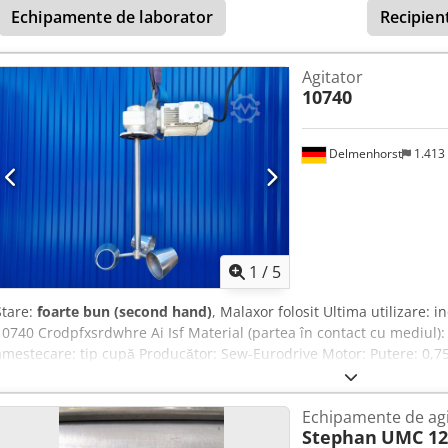
Echipamente de laborator
Recipien
Agitator
10740
Delmenhorst
1.413
1
/
5
Stare:
foarte bun (second hand)
, Malaxor folosit Ultima utilizare: 
10740 Crodpfxsrdwhre Ai Isf Material (partea în contact cu mediul):
amestecare: tip cupă Producător: Sew-Eurodrive Motor: Putere: 0,7
230/400 V Lungime ax: 560 mm Lățimea organului de amestecare:
Echipamente de agi
Stephan
UMC 12