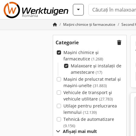
România
Mașini chimice și farmaceutice
Second h
Categorie
Mașini chimice și
farmaceutice
(1.268)
Malaxoare și instalații de
amestecare
(17)
Mașini de prelucrat metal și
mașini-unelte
(31.883)
Vehicule de transport şi
vehicule utilitare
(27.783)
Utilaje pentru prelucrarea
lemnului
(12.139)
Tehnică de automatizare
(9.156)
Afișați mai mult