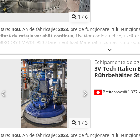
1
/
6
Stare:
nou
, An de fabricație:
2023
, ore de funcționare:
1 h
, Funcțion
viteză de rotație variabilă continuu
, Uscător conic cu elice, uscăto
MIXODRY EMV/DE 950 Stare: neutilizat Material în contact cu produ
malaxor cu dublă elice (malaxor melcat) pentru produse cu vâscozitat
total: 965 litri Încălzire cu serpentină de jumătate de țeavă Volum to
Echipamente de agi
operare în interior: -1/+2 bari Presiune de operare serpentină: -1/
3V Tech Italien
°C Presiune de testare în interior: 4,3 bari Presiune de testare serp
Rührbehälter St
Malaxor cu dublă elice, inclusiv instrumentație și armături Crodpfx 
coborârea uscătorului Condensator 2,0 m² HC22 (schimbător de căld
(sistem de comandă) Detalii tehnice suplimentare sunt disponibile l
Breitenbach
1.337
ofertă scrisă. Demontarea, ambalarea și încărcarea pe camion sunt
Cycron GmbH. Astfel, vă garantăm o execuție profesională de înalt n
sau pentru contact, nu ezitați să ne scrieți. Suntem bucuroși să vă
1
/
3
Stare:
nou
, An de fabricație:
2023
, ore de funcționare:
1 h
, Funcțion