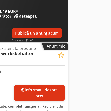
 4,49 EUR
*
ărători
vă așteaptă
Publică un anunț acum
*per anunț/lună
Anunț mic
ezistent la presiune
rwerksbehälter
Informații despre
preț
itate:
complet funcțional
, Recipient din