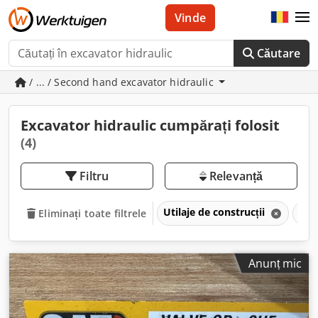
Vinde
Căutare
/ ... / Second hand excavator hidraulic
Excavator hidraulic cumpărați folosit
(4)
Filtru
Relevanță
Utilaje de construcții
Exc
Eliminați toate filtrele
Anunț mic