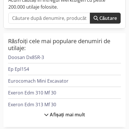
200.000 utilaje folosite.
Căutare
Răsfoiți cele mai populare denumiri de
utilaje:
Doosan Dx85R-3
Ep Epl154
Eurocomach Mini Excavator
Exeron Edm 310 Mf 30
Exeron Edm 313 Mf 30
Afișați mai mult
Hitachi Mini Excavator
Hitachi Zx350Lc-6