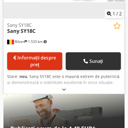
1
/
2
Sany SY18C
Sany
SY18C
Bilzen
1.533 km
Informații despre
Sunați
preț
Stare:
nou
, Sany SY18C este o mașină extrem de puternică
și demonstrează o stabilitate excelentă în orice situație.
Această utilaj îndeplinește toate așteptările utilizatorilor
săi datorită designului robust și operării simple. - Cabină -
Braț de săpare 1130mm - Linie hidraulică pentru ciocan
hidraulic, comandă proporțională - Lamă de buldozer cu
lățime reglabilă - Șasiu reglabil: 980 - 1350mm - 2 viteze,
2,2 - 3,8 km/h - Șenile din cauciuc de 230mm Dsdpfogi N D
Rsx Ap Djwa - 2x lumină LED pe cabină - 1x lumină LED pe