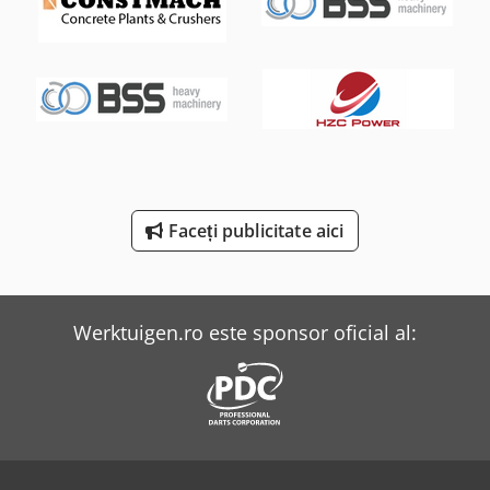
Linde Sideloader
Sennebogen 355 E
Sennebogen 818 E
Takeuchi Mini Excavator
Terex Mini Dumper
Faceți publicitate aici
Volvo Mini Excavator
Wacker Neuson Mini Excavator
Werktuigen.ro este sponsor oficial al: