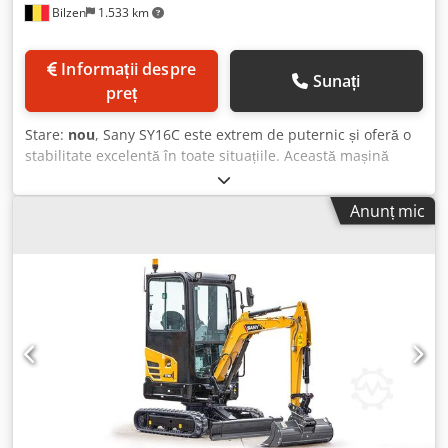
Bilzen
1.533 km
Informații despre
Sunați
preț
Stare:
nou
, Sany SY16C este extrem de puternic și oferă o
stabilitate excelentă în toate situațiile. Această mașină
îndeplinește toate așteptările utilizatorilor datorită unui
design robust și unei operări simple. - Motor silențios cu
Anunț mic
vibrații reduse - Sistem hidraulic eficient, puternic și cu
reglare automată în funcție de sarcină - Instrumente clare
și ecran color mare, cu rezoluție înaltă - Vizibilitate optimă
- Greutate redusă și dimensiuni compacte - Toate punctele
importante de întreținere sunt foarte ușor accesibile -
Garanție Sany de cinci ani Dwsdpfx Asgi Nqtep Dsa -
Certificat ROPS/FOPS pentru siguranța operațională