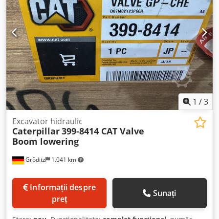
1
/
3
Excavator hidraulic
Caterpillar
399-8414 CAT Valve
Boom lowering
Gröditz
1.041 km
Informații despre
Sunați
preț